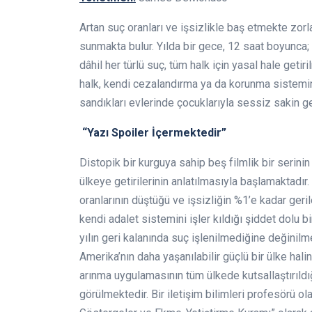
Artan suç oranları ve işsizlikle baş etmekte zorl
sunmakta bulur. Yılda bir gece, 12 saat boyunca;
dâhil her türlü suç, tüm halk için yasal hale geti
halk, kendi cezalandırma ya da korunma sistemi
sandıkları evlerinde çocuklarıyla sessiz sakin geç
“Yazı Spoiler İçermektedir”
Distopik bir kurguya sahip beş filmlik bir serinin
ülkeye getirilerinin anlatılmasıyla başlamaktad
oranlarının düştüğü ve işsizliğin %1’e kadar geri
kendi adalet sistemini işler kıldığı şiddet dolu 
yılın geri kalanında suç işlenilmediğine değini
Amerika’nın daha yaşanılabilir güçlü bir ülke ha
arınma uygulamasının tüm ülkede kutsallaştırıld
görülmektedir. Bir iletişim bilimleri profesörü ol