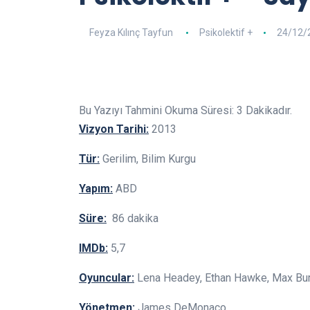
Feyza Kılınç Tayfun
Psikolektif +
24/12/
Bu Yazıyı Tahmini Okuma Süresi:
3
Dakikadır.
Vizyon Tarihi:
2013
Tür:
Gerilim, Bilim Kurgu
Yapım:
ABD
Süre:
86 dakika
IMDb:
5,7
Oyuncular:
Lena Headey, Ethan Hawke, Max Bu
Yönetmen:
James DeMonaco