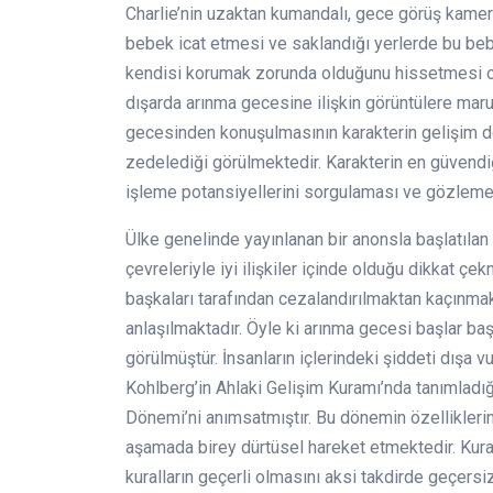
Charlie’nin uzaktan kumandalı, gece görüş kameral
bebek icat etmesi ve saklandığı yerlerde bu beb
kendisi korumak zorunda olduğunu hissetmesi ol
dışarda arınma gecesine ilişkin görüntülere mar
gecesinden konuşulmasının karakterin gelişim dö
zedelediği görülmektedir. Karakterin en güvendiğ
işleme potansiyellerini sorgulaması ve gözlemesi 
Ülke genelinde yayınlanan bir anonsla başlatıla
çevreleriyle iyi ilişkiler içinde olduğu dikkat ç
başkaları tarafından cezalandırılmaktan kaçınmak 
anlaşılmaktadır. Öyle ki arınma gecesi başlar baş
görülmüştür. İnsanların içlerindeki şiddeti dışa
Kohlberg’in Ahlaki Gelişim Kuramı’nda tanımlad
Dönemi’ni anımsatmıştır. Bu dönemin özellikleri
aşamada birey dürtüsel hareket etmektedir. Kural
kuralların geçerli olmasını aksi takdirde geçersi