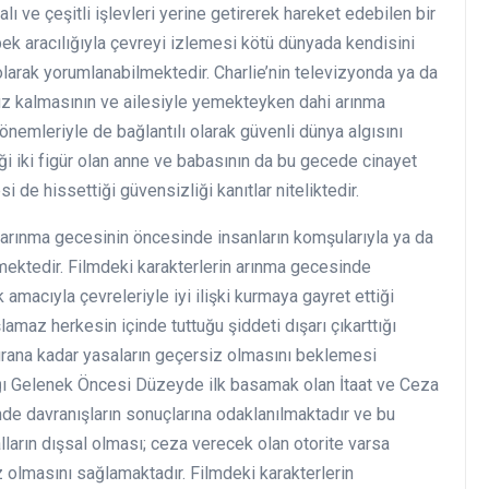
ı ve çeşitli işlevleri yerine getirerek hareket edebilen bir
ek aracılığıyla çevreyi izlemesi kötü dünyada kendisini
arak yorumlanabilmektedir. Charlie’nin televizyonda ya da
uz kalmasının ve ailesiyle yemekteyken dahi arınma
nemleriyle de bağlantılı olarak güvenli dünya algısını
i iki figür olan anne ve babasının da bu gecede cinayet
de hissettiği güvensizliği kanıtlar niteliktedir.
n arınma gecesinin öncesinde insanların komşularıyla ya da
ekmektedir. Filmdeki karakterlerin arınma gecesinde
amacıyla çevreleriyle iyi ilişki kurmaya gayret ettiği
lamaz herkesin içinde tuttuğu şiddeti dışarı çıkarttığı
 vurana kadar yasaların geçersiz olmasını beklemesi
ığı Gelenek Öncesi Düzeyde ilk basamak olan İtaat ve Ceza
nde davranışların sonuçlarına odaklanılmaktadır ve bu
ların dışsal olması; ceza verecek olan otorite varsa
z olmasını sağlamaktadır. Filmdeki karakterlerin