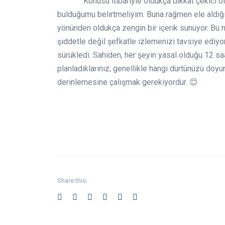
Konusu itibariyle oldukça dikkat çekici ol
bulduğumu belirtmeliyim. Buna rağmen ele aldığı
yönünden oldukça zengin bir içerik sunuyor. Bu n
şiddetle değil şefkatle izlemenizi tavsiye ediyo
sürükledi. Sahiden, her şeyin yasal olduğu 12 sa
planladıklarınız; genellikle hangi dürtünüzü doy
derinlemesine çalışmak gerekiyordur. 😊
Share this: