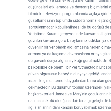
Göstergeler ve Ekme-Yetiştirme Kuramı” olarak adl
düşünceleri etkilemede ve davranış biçimlerini 
filmdeki televizyon programlarında açıkça şidde
güzellemesinin toplumda şiddeti normalleştirdiğ
sorgulanmadan kabullenilmesi de bu görüşü deste
Yetiştirme Kuramı çerçevesinde kavramsallaştır
çevrilen kavrama göre bireylerin izledikleri ya d
güvenilir bir yer olarak algılamasına neden olmak
artması ya da kaçınma davranışlarını ortaya çıkar
de güvenli dünya algısını yıktığı görülmektedir. B
psikolojide de önemli bir yer tutmaktadır. Erics
güven olgusunun bebeğin dünyaya geldiği andan i
insanlık için en temel duygulardan birisi olan g
çekmektedir. Bu durumun toplum üzerindeki yıkıcı
başkarakterleri James ve Mary’nin çocuklarının b
da insanın kötü olduğuna dair bir algı geliştirdikl
ilgi alanlarının dahi kendini koruyabilmek üzerine