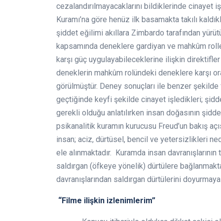
cezalandırılmayacaklarını bildiklerinde cinayet
Kuramı’na göre henüz ilk basamakta takılı kaldıkl
şiddet eğilimi akıllara Zimbardo tarafından yürü
kapsamında deneklere gardiyan ve mahkûm rolleri
karşı güç uygulayabileceklerine ilişkin direktifle
deneklerin mahkûm rolündeki deneklere karşı ora
görülmüştür. Deney sonuçları ile benzer şekilde f
geçtiğinde keyfi şekilde cinayet işledikleri; şidd
gerekli olduğu anlatılırken insan doğasının şidd
psikanalitik kuramın kurucusu Freud’un bakış açıs
insan; aciz, dürtüsel, bencil ve yetersizlikleri n
ele alınmaktadır. Kuramda insan davranışlarının t
saldırgan (öfkeye yönelik) dürtülere bağlanmakta
davranışlarından saldırgan dürtülerini doyurmaya 
“Filme ilişkin izlenimlerim”