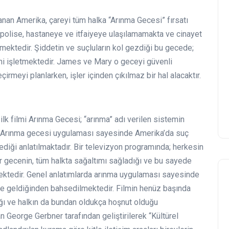
anan Amerika, çareyi tüm halka “Arınma Gecesi” fırsatı
 polise, hastaneye ve itfaiyeye ulaşılamamakta ve cinayet
rilmektedir. Şiddetin ve suçluların kol gezdiği bu gecede;
ni işletmektedir. James ve Mary o geceyi güvenli
irmeyi planlarken, işler içinden çıkılmaz bir hal alacaktır.
 ilk filmi Arınma Gecesi; “arınma” adı verilen sistemin
ır. Arınma gecesi uygulaması sayesinde Amerika’da suç
lediği anlatılmaktadır. Bir televizyon programında; herkesin
bir gecenin, tüm halkta sağaltımı sağladığı ve bu sayede
lmektedir. Genel anlatımlarda arınma uygulaması sayesinde
line geldiğinden bahsedilmektedir. Filmin henüz başında
ığı ve halkın da bundan oldukça hoşnut olduğu
an George Gerbner tarafından geliştirilerek “Kültürel