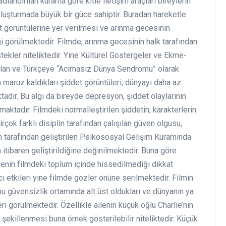
andırılan kurama göre kitle iletişim araçları bireylerin
oluşturmada büyük bir güce sahiptir. Buradan hareketle
t görüntülerine yer verilmesi ve arınma gecesinin
i görülmektedir. Filmde, arınma gecesinin halk tarafından
kler niteliktedir. Yine Kültürel Göstergeler ve Ekme-
ılan ve Türkçeye “Acımasız Dünya Sendromu” olarak
a maruz kaldıkları şiddet görüntüleri; dünyayı daha az
tadır. Bu algı da bireyde depresyon, şiddet olaylarının
maktadır. Filmdeki normalleştirilen şiddetin, karakterlerin
irçok farklı disiplin tarafından çalışılan güven olgusu,
on tarafından geliştirilen Psikososyal Gelişim Kuramında
tibaren geliştirildiğine değinilmektedir. Buna göre
üvenin filmdeki toplum içinde hissedilmediği dikkat
 etkileri yine filmde gözler önüne serilmektedir. Filmin
u güvensizlik ortamında alt üst oldukları ve dünyanın ya
eri görülmektedir. Özellikle ailenin küçük oğlu Charlie’nin
 şekillenmesi buna örnek gösterilebilir niteliktedir. Küçük