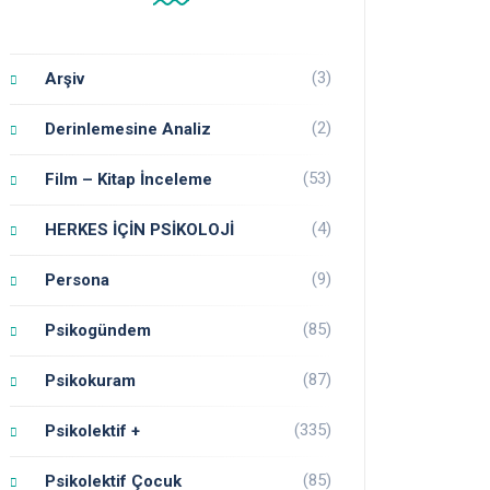
(3)
Arşiv
(2)
Derinlemesine Analiz
(53)
Film – Kitap İnceleme
(4)
HERKES İÇİN PSİKOLOJİ
(9)
Persona
(85)
Psikogündem
(87)
Psikokuram
(335)
Psikolektif +
(85)
Psikolektif Çocuk