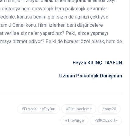
an filmi, bir izleyici olarak sinematografik anlamda zayıf
 distopya hem sosyolojik hem psikolojik çıkarımlar
edenle, konusu benim gibi sizin de ilginizi çektiyse
rum J Genel konu, filmi izlerken beni düşüncelere
at verilse siz neler yapardınız? Peki, sizce yapmayı
urmaya hizmet ediyor? Belki de buraları özel olarak, hem de
Feyza KILINÇ TAYFUN
Uzman Psikolojik Danışman
#FeyzaKılınçTayfun
#Filmİnceleme
#sayı20
#ThePurge
PSİKOLEKTİF