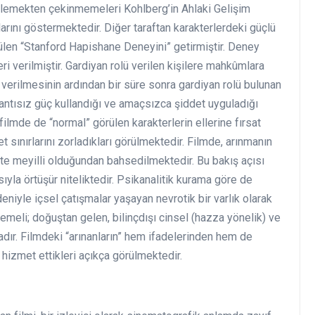
 işlemekten çekinmemeleri Kohlberg’in Ahlaki Gelişim
arını göstermektedir. Diğer taraftan karakterlerdeki güçlü
tülen “Stanford Hapishane Deneyini” getirmiştir. Deney
 verilmiştir. Gardiyan rolü verilen kişilere mahkûmlara
r verilmesinin ardından bir süre sonra gardiyan rolü bulunan
ntısız güç kullandığı ve amaçsızca şiddet uyguladığı
ilmde de “normal” görülen karakterlerin ellerine fırsat
et sınırlarını zorladıkları görülmektedir. Filmde, arınmanın
ete meyilli olduğundan bahsedilmektedir. Bu bakış açısı
ıyla örtüşür niteliktedir. Psikanalitik kurama göre de
edeniyle içsel çatışmalar yaşayan nevrotik bir varlık olarak
emeli; doğuştan gelen, bilinçdışı cinsel (hazza yönelik) ve
dır. Filmdeki “arınanların” hem ifadelerinden hem de
hizmet ettikleri açıkça görülmektedir.