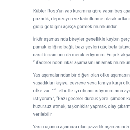
Kübler Ross’un yas kuramına göre yasın beş aşam
pazarlık, depresyon ve kabullenme olarak adland
gidip geldiğini açıkça görmek mümkündür.
İnkâr aşamasında bireyler genellikle kaybın ger
pamuk ipliğine bağlı, bazı şeyleri güç bela tut
nasıl birisin onu da merak ediyorum. En çok akşa
“ ifadelerinden inkâr aşamasını anlamak mümkün
Yas aşamalarından bir diğeri olan öfke aşamasında 
yaşadıkları kişiye, çevreye veya tanrıya karşı öf
öfke var…”,“…elbette iyi olmanı istiyorum ama 
istiyorum.”, “Bazı geceler durduk yere içimden k
huzursuz etmek, taşkınlıklar yapmak, olay çıkarm
verilebilir.
Yasın üçüncü aşaması olan pazarlık aşamasında 