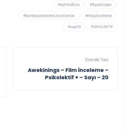
#aylinbalboa
#AyşeDoğan
#BuHikayeSendenUzunOsman
#Kitapİnceleme
#sayı20
PSİKOLEKTİF
Sonraki Yazı
Awekinings – Film İnceleme –
Psikolektif + – Sayı – 20