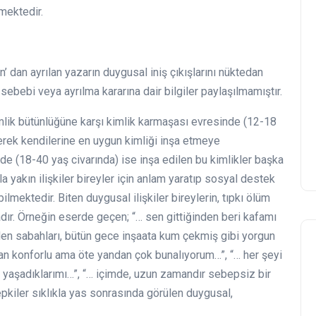
mektedir.
dan ayrılan yazarın duygusal iniş çıkışlarını nüktedan
 sebebi veya ayrılma kararına dair bilgiler paylaşılmamıştır.
mlik bütünlüğüne karşı kimlik karmaşası evresinde (12-18
yerek kendilerine en uygun kimliği inşa etmeye
inde (18-40 yaş civarında) ise inşa edilen bu kimlikler başka
la yakın ilişkiler bireyler için anlam yaratıp sosyal destek
ilmektedir. Biten duygusal ilişkiler bireylerin, tıpkı ölüm
dır. Örneğin eserde geçen; “… sen gittiğinden beri kafamı
en sabahları, bütün gece inşaata kum çekmiş gibi yorgun
an konforlu ama öte yandan çok bunalıyorum…”, “… her şeyi
 yaşadıklarımı…”, “… içimde, uzun zamandır sebepsiz bir
tepkiler sıklıkla yas sonrasında görülen duygusal,