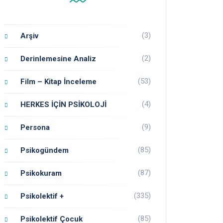
(3)
Arşiv
(2)
Derinlemesine Analiz
(53)
Film – Kitap İnceleme
(4)
HERKES İÇİN PSİKOLOJİ
(9)
Persona
(85)
Psikogündem
(87)
Psikokuram
(335)
Psikolektif +
(85)
Psikolektif Çocuk