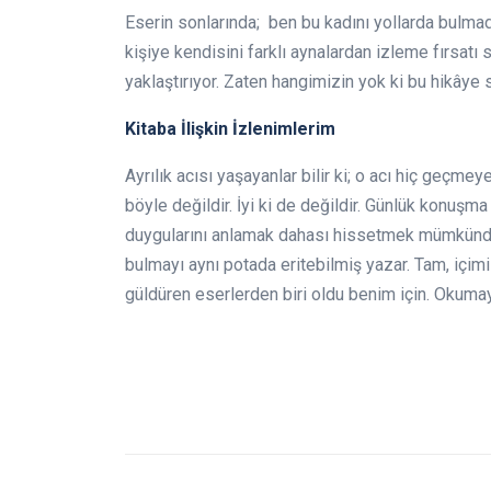
Eserin sonlarında; ben bu kadını yollarda bulma
kişiye kendisini farklı aynalardan izleme fırsatı
yaklaştırıyor. Zaten hangimizin yok ki bu hikây
Kitaba İlişkin İzlenimlerim
Ayrılık acısı yaşayanlar bilir ki; o acı hiç geçm
böyle değildir. İyi ki de değildir. Günlük konuşma
duygularını anlamak dahası hissetmek mümkündü.
bulmayı aynı potada eritebilmiş yazar. Tam, içi
güldüren eserlerden biri oldu benim için. Okumayı
Psik