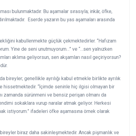
ası bulunmaktadır. Bu aşamalar sırasıyla; inkâr, öfke,
ırılmaktadır. Eserde yazarın bu yas aşamaları arasında
çekliğini kabullenmekte güçlük çekmektedirler. “Hafızam
uyorum. Yine de seni unutmuyorum…” ve “…sen yalnızken
mları aklıma geliyorsun, sen akşamları nasıl geçiriyorsun?
dür.
bireyler; genellikle ayrılığı kabul etmekle birlikte ayrılık
ke hissetmektedir. “İçimde seninle hiç ilgisi olmayan bir
aynı zamanda sürünmeni ve bensiz perişan olmanı da
endimi sokaklara vurup naralar atmak geliyor. Herkesi
ak istiyorum.” ifadeleri öfke aşamasına örnek olarak
bireyler biraz daha sakinleşmektedir. Ancak pişmanlık ve