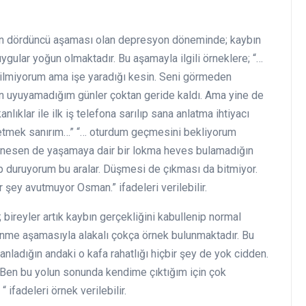
sın dördüncü aşaması olan depresyon döneminde; kaybın
uygular yoğun olmaktadır. Bu aşamayla ilgili örneklere; “…
 bilmiyorum ama işe yaradığı kesin. Seni görmeden
n uyuyamadığım günler çoktan geride kaldı. Ama yine de
nlıklar ile ilk iş telefona sarılıp sana anlatma ihtiyacı
ybetmek sanırım…” “… oturdum geçmesini bekliyorum
denesen de yaşamaya dair bir lokma heves bulamadığın
ip duruyorum bu aralar. Düşmesi de çıkması da bitmiyor.
ey avutmuyor Osman.” ifadeleri verilebilir.
ireyler artık kaybın gerçekliğini kabullenip normal
me aşamasıyla alakalı çokça örnek bulunmaktadır. Bu
 anladığın andaki o kafa rahatlığı hiçbir şey de yok cidden.
 Ben bu yolun sonunda kendime çıktığım için çok
ifadeleri örnek verilebilir.