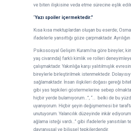
ve biten ilişkisine veda etme sürecine eşlik edil
“
Yazı spoiler içermektedir.”
Kısa kısa mektuplardan oluşan bu eserde; Osman’ 
ifadelerle yansıttığı göze çarpmaktadır. Ayrılığın
Psikososyal Gelişim Kuramı’na göre bireyler; ki
yaş civarında) farklı kimlik ve rolleri deneyimle
çalışmaktadır. Yakınlığa karşı yalıtılmışlık evres
bireylerle birleştirilmek istenmektedir. Dolayısıy
sağlamaktadır. İnsan ilişkileri doğası gereği biteb
gibi yas tepkileri göstermelerine sebep olmakta
hiçbir yerde bulamıyorum…”, “… belki de bu yüzd
uyanıyorum. Hiçbir şeyin değişmemesi bir taraft
unutuyorum. Yalancılık düzeyinde inkâr ediyorum
ağlama isteği vardı…” gibi ifadelerle yansıtılan 
davranışsal ve bilişsel tepkilerdendir.