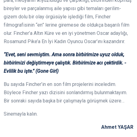
para, medyanın ikiyüzlülüğü ve çarpıklığı, birbirinden kopmuş
bireyler ve parçalanmış aile yapısı gibi temaları gerilim-
gizem dolu bir olay örgüsüyle işlediği film, Fincher
filmografisinin “en” lerine giremese de oldukça başarılı film
olur. Fincher’a Altın Küre ve en iyi yönetmen Oscar adaylığı,
Rosamund Pike’a En İyi Kadın Oyuncu Oscar’ını kazandırır.
“Evet, seni sevmiştim. Ama sonra birbirimize uyuz olduk,
birbirimizi değiştirmeye çalıştık. Birbirimize acı çektirdik. -
Evlilik bu işte.” (Gone Girl)
Bu sayıda Fincher’in en son film projelerini inceledim.
Böylece Fincher yazı dizisini sonlandırmış bulunmaktayım.
Bir sonraki sayıda başka bir çalışmayla görüşmek üzere…
Sinemayla kalın.
Ahmet YAŞAR