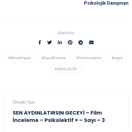
Psikolojik Danışman
Share this:
#AhmetYaşar
#DavidFincher
#Filmİnceleme
#sayı3
PSİKOLEKTİF
Önceki Yazı
SEN AYDINLATIRSIN GECEYİ – Film
İnceleme – Psikolektif + – Sayı – 3