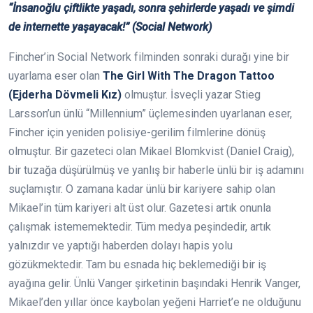
“İnsanoğlu çiftlikte yaşadı, sonra şehirlerde yaşadı ve şimdi
de internette yaşayacak!” (Social Network)
Fincher’in Social Network filminden sonraki durağı yine bir
uyarlama eser olan
The Girl With The Dragon
Tattoo
(Ejderha Dövmeli Kız)
olmuştur. İsveçli yazar Stieg
Larsson’un ünlü “Millennium” üçlemesinden uyarlanan eser,
Fincher için yeniden polisiye-gerilim filmlerine dönüş
olmuştur. Bir gazeteci olan Mikael Blomkvist (Daniel Craig),
bir tuzağa düşürülmüş ve yanlış bir haberle ünlü bir iş adamını
suçlamıştır. O zamana kadar ünlü bir kariyere sahip olan
Mikael’in tüm kariyeri alt üst olur. Gazetesi artık onunla
çalışmak istememektedir. Tüm medya peşindedir, artık
yalnızdır ve yaptığı haberden dolayı hapis yolu
gözükmektedir. Tam bu esnada hiç beklemediği bir iş
ayağına gelir. Ünlü Vanger şirketinin başındaki Henrik Vanger,
Mikael’den yıllar önce kaybolan yeğeni Harriet’e ne olduğunu