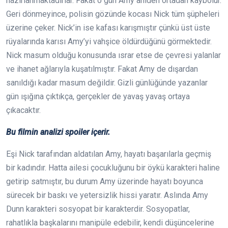
hazırlanmaktadırlar. Fakat o gün Amy aniden ortadan kaybolur.
Geri dönmeyince, polisin gözünde kocası Nick tüm şüpheleri
üzerine çeker. Nick’in ise kafası karışmıştır çünkü üst üste
rüyalarında karısı Amy’yi vahşice öldürdüğünü görmektedir.
Nick masum olduğu konusunda ısrar etse de çevresi yalanlar
ve ihanet ağlarıyla kuşatılmıştır. Fakat Amy de dışardan
sanıldığı kadar masum değildir. Gizli günlüğünde yazanlar
gün ışığına çıktıkça, gerçekler de yavaş yavaş ortaya
çıkacaktır.
Bu filmin analizi spoiler içerir.
Eşi Nick tarafından aldatılan Amy, hayatı başarılarla geçmiş
bir kadındır. Hatta ailesi çocukluğunu bir öykü karakteri haline
getirip satmıştır, bu durum Amy üzerinde hayatı boyunca
sürecek bir baskı ve yetersizlik hissi yaratır. Aslında Amy
Dunn karakteri sosyopat bir karakterdir. Sosyopatlar,
rahatlıkla başkalarını manipüle edebilir, kendi düşüncelerine