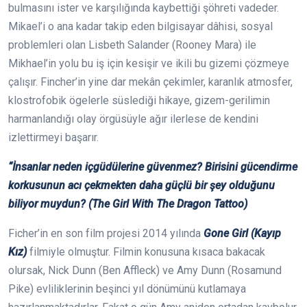
bulmasını ister ve karşılığında kaybettiği şöhreti vadeder.
Mikael’i o ana kadar takip eden bilgisayar dâhisi, sosyal
problemleri olan Lisbeth Salander (Rooney Mara) ile
Mikhael’in yolu bu iş için kesişir ve ikili bu gizemi çözmeye
çalışır. Fincher’in yine dar mekân çekimler, karanlık atmosfer,
klostrofobik ögelerle süslediği hikaye, gizem-gerilimin
harmanlandığı olay örgüsüyle ağır ilerlese de kendini
izlettirmeyi başarır.
“İnsanlar neden içgüdülerine güvenmez? Birisini gücendirme
korkusunun acı çekmekten daha güçlü bir şey olduğunu
biliyor muydun? (The Girl With The Dragon Tattoo)
Ficher’in en son film projesi 2014 yılında
Gone Girl (Kayıp
Kız)
filmiyle olmuştur. Filmin konusuna kısaca bakacak
olursak, Nick Dunn (Ben Affleck) ve Amy Dunn (Rosamund
Pike) evliliklerinin beşinci yıl dönümünü kutlamaya