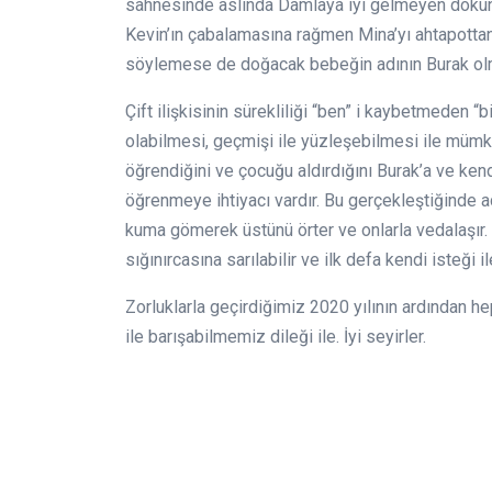
sahnesinde aslında Damlaya iyi gelmeyen dokunuş
Kevin’ın çabalamasına rağmen Mina’yı ahtapottan
söylemese de doğacak bebeğin adının Burak olmas
Çift ilişkisinin sürekliliği “ben” i kaybetmeden “
olabilmesi, geçmişi ile yüzleşebilmesi ile mümkü
öğrendiğini ve çocuğu aldırdığını Burak’a ve kend
öğrenmeye ihtiyacı vardır. Bu gerçekleştiğinde ad
kuma gömerek üstünü örter ve onlarla vedalaşır. 
sığınırcasına sarılabilir ve ilk defa kendi isteği il
Zorluklarla geçirdiğimiz 2020 yılının ardından
ile barışabilmemiz dileği ile. İyi seyirler.
Ayşe
Ps