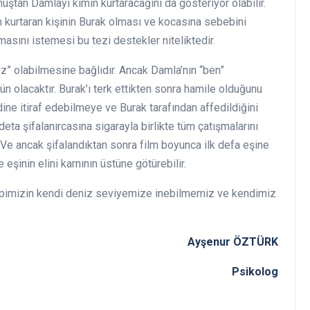
tan Damlayı kimin kurtaracağını da gösteriyor olabilir.
 kurtaran kişinin Burak olması ve kocasına sebebini
ını istemesi bu tezi destekler niteliktedir.
biz” olabilmesine bağlıdır. Ancak Damla’nın “ben”
n olacaktır. Burak’ı terk ettikten sonra hamile olduğunu
ine itiraf edebilmeye ve Burak tarafından affedildiğini
eta şifalanırcasına sigarayla birlikte tüm çatışmalarını
Ve ancak şifalandıktan sonra film boyunca ilk defa eşine
e eşinin elini karnının üstüne götürebilir.
 hepimizin kendi deniz seviyemize inebilmemiz ve kendimiz
nur ÖZTÜRK
ikolog