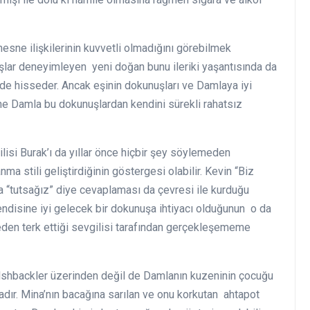
nesne ilişkilerinin kuvvetli olmadığını görebilmek
uşlar deneyimleyen yeni doğan bunu ileriki yaşantısında da
de hisseder. Ancak eşinin dokunuşları ve Damlaya iyi
ne Damla bu dokunuşlardan kendini sürekli rahatsız
lisi Burak’ı da yıllar önce hiçbir şey söylemeden
ma stili geliştirdiğinin göstergesi olabilir. Kevin “Biz
 “tutsağız” diye cevaplaması da çevresi ile kurduğu
kendisine iyi gelecek bir dokunuşa ihtiyacı olduğunun o da
den terk ettiği sevgilisi tarafından gerçekleşememe
lshbackler üzerinden değil de Damlanın kuzeninin çocuğu
ır. Mina’nın bacağına sarılan ve onu korkutan ahtapot