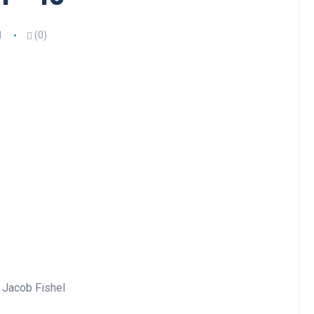
1
(0)
 Jacob Fishel