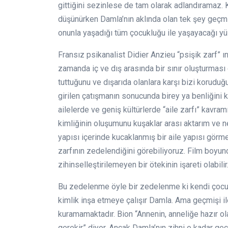
gittiğini sezinlese de tam olarak adlandıramaz. 
düşünürken Damla’nın aklında olan tek şey geçmi
onunla yaşadığı tüm çocukluğu ile yaşayacağı yü
Fransız psikanalist Didier Anzieu “psişik zarf” ın
zamanda iç ve dış arasında bir sınır oluşturması 
tuttuğunu ve dışarıda olanlara karşı bizi koruduğ
girilen çatışmanın sonucunda birey ya benliğini ka
ailelerde ve geniş kültürlerde “aile zarfı” kavra
kimliğinin oluşumunu kuşaklar arası aktarım ve nes
yapısı içerinde kucaklanmış bir aile yapısı gör
zarfının zedelendiğini görebiliyoruz. Film boy
zihinselleştirilemeyen bir ötekinin işareti olabilir
Bu zedelenme öyle bir zedelenme ki kendi çocukl
kimlik inşa etmeye çalışır Damla. Ama geçmişi il
kuramamaktadır. Bion “Annenin, anneliğe hazır o
gerekir” diyor. Ancak Damla’nın zihni o kadar ge