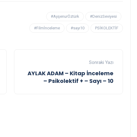
#AyşenurÖztürk
#DenizSeviyesi
#Filmİnceleme
#sayı10
PSİKOLEKTİF
Sonraki Yazı
AYLAK ADAM – Kitap İnceleme
– Psikolektif + – Sayı – 10