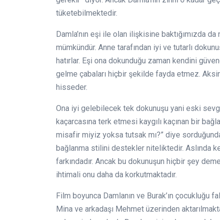
tüketebilmektedir.
Damla’nın eşi ile olan ilişkisine baktığımızda da 
mümkündür. Anne tarafından iyi ve tutarlı dokun
hatırlar. Eşi ona dokunduğu zaman kendini güven
gelme çabaları hiçbir şekilde fayda etmez. Aksi
hisseder.
Ona iyi gelebilecek tek dokunuşu yani eski sevgi
kaçarcasına terk etmesi kaygılı kaçınan bir bağlan
misafir miyiz yoksa tutsak mı?” diye sorduğunda
bağlanma stilini destekler niteliktedir. Aslında 
farkındadır. Ancak bu dokunuşun hiçbir şey deme
ihtimali onu daha da korkutmaktadır.
Film boyunca Damlanın ve Burak’ın çocukluğu fa
Mina ve arkadaşı Mehmet üzerinden aktarılmaktad