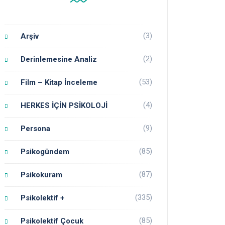
(3)
Arşiv
(2)
Derinlemesine Analiz
(53)
Film – Kitap İnceleme
(4)
HERKES İÇİN PSİKOLOJİ
(9)
Persona
(85)
Psikogündem
(87)
Psikokuram
(335)
Psikolektif +
(85)
Psikolektif Çocuk