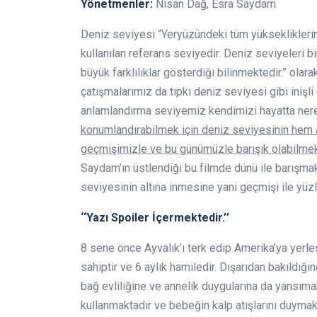
Yönetmenler:
Nisan Dağ, Esra Saydam
Deniz seviyesi “Yeryüzündeki tüm yüksekliklerin
kullanılan referans seviyedir. Deniz seviyeleri bi
büyük farklılıklar gösterdiği bilinmektedir.” olar
çatışmalarımız da tıpkı deniz seviyesi gibi inişli 
anlamlandırma seviyemiz kendimizi hayatta nere
konumlandırabilmek için deniz seviyesinin hem 
geçmişimizle ve bu günümüzle barışık olabilmek
Saydam’ın üstlendiği bu filmde dünü ile barışmak
seviyesinin altına inmesine yani geçmişi ile yü
‘‘Yazı Spoiler İçermektedir.’’
8 sene önce Ayvalık’ı terk edip Amerika’ya yerleş
sahiptir ve 6 aylık hamiledir. Dışarıdan bakıldığı
bağ evliliğine ve annelik duygularına da yansım
kullanmaktadır ve bebeğin kalp atışlarını duymak