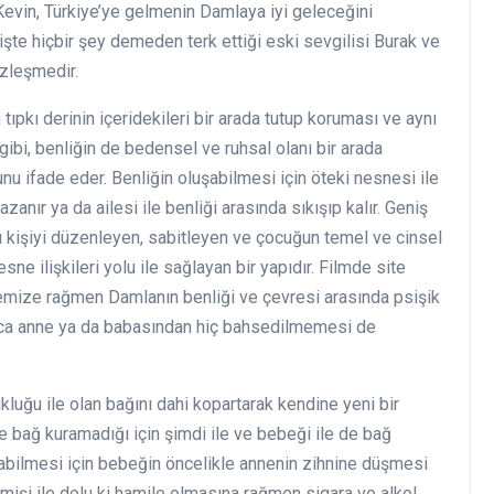
Kevin, Türkiye’ye gelmenin Damlaya iyi geleceğini
şte hiçbir şey demeden terk ettiği eski sevgilisi Burak ve
zleşmedir.
 tıpkı derinin içeridekileri bir arada tutup koruması ve aynı
gibi, benliğin de bedensel ve ruhsal olanı bir arada
unu ifade eder. Benliğin oluşabilmesi için öteki nesnesi ile
zanır ya da ailesi ile benliği arasında sıkışıp kalır. Geniş
mı kişiyi düzenleyen, sabitleyen ve çocuğun temel ve cinsel
ne ilişkileri yolu ile sağlayan bir yapıdır. Filmde site
memize rağmen Damlanın benliği ve çevresi arasında psişik
unca anne ya da babasından hiç bahsedilmemesi de
.
uğu ile olan bağını dahi kopartarak kendine yeni bir
e bağ kuramadığı için şimdi ile ve bebeği ile de bağ
labilmesi için bebeğin öncelikle annenin zihnine düşmesi
çmişi ile dolu ki hamile olmasına rağmen sigara ve alkol