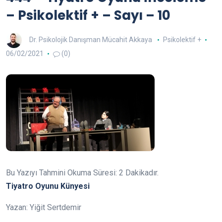
– Psikolektif + – Sayı – 10
Dr. Psikolojik Danışman Mücahit Akkaya
Psikolektif +
06/02/2021
(0)
Bu Yazıyı Tahmini Okuma Süresi:
2
Dakikadır.
Tiyatro Oyunu Künyesi
Yazan: Yiğit Sertdemir