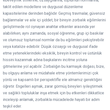
ebeveynlik stillerine, özsaygılarına, toplumun normlarına,
taklit edilen modellere ve duygusal düzenleme
kapasitelerine derinden bağlıdır. Geçmiş travmalar, güvensiz
bağlanmalar ve aile içi şiddet, bir bireyin zorbalık eğilimlerini
geliştirmede rol oynayan anahtar etkenler arasında yer
alabilirken; aynı zamanda, sosyal öğrenme, grup içi baskılar
ve olumsuz toplumsal normlar da bu eğilimleri pekiştirebilir
veya katalize edebilir. Düşük özsaygı ve duygusal ifade
etme yeteneklerindeki eksiklik, bireyin kontrol ve üstünlük
hissini kazanmak adına başkalarını incitme yoluna
gitmelerine yol açabilir. Zorbalığın bu karmaşık doğası, bize,
bu olguyu anlama ve müdahale etme yöntemlerimizi çok
yönlü ve kapsamlı bir perspektifle ele almamız gerektiğini
öğretir. Engelleri aşmak, zarar görmüş bireyleri iyileştirmek
ve sağlıklı topluluklar inşa etmek için bu etkenleri dikkatlice
inceleyip anlamak, zorbalıkla mücadelede hayati bir adım
teşkil eder.