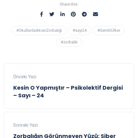
Share this:
#OkullardaAkranZorbalığı
#sayı24
#SemihÜlker
#zorbalık
Önceki Yazı
Kesin O Yapmıştır – Psikolektif Dergisi
– Sayı – 24
Sonraki Yazı
Zorbalığın Görünmeyen Yüzü: Siber