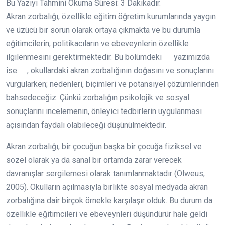
Bu Yazıyı Tahmini Okuma Süresi:
3
Dakikadır.
Akran zorbalığı, özellikle eğitim öğretim kurumlarında yaygın
ve üzücü bir sorun olarak ortaya çıkmakta ve bu durumla
eğitimcilerin, politikacıların ve ebeveynlerin özellikle
ilgilenmesini gerektirmektedir. Bu bölümdeki yazımızda
ise , okullardaki akran zorbalığının doğasını ve sonuçlarını
vurgularken; nedenleri, biçimleri ve potansiyel çözümlerinden
bahsedeceğiz. Çünkü zorbalığın psikolojik ve sosyal
sonuçlarını incelemenin, önleyici tedbirlerin uygulanması
açısından faydalı olabileceği düşünülmektedir.
Akran zorbalığı, bir çocuğun başka bir çocuğa fiziksel ve
sözel olarak ya da sanal bir ortamda zarar verecek
davranışlar sergilemesi olarak tanımlanmaktadır (Olweus,
2005). Okulların açılmasıyla birlikte sosyal medyada akran
zorbalığına dair birçok örnekle karşılaşır olduk. Bu durum da
özellikle eğitimcileri ve ebeveynleri düşündürür hale geldi