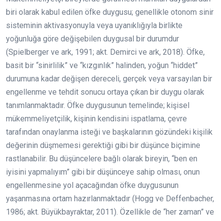
biri olarak kabul edilen öfke duygusu; genellikle otonom sinir
sisteminin aktivasyonuyla veya uyanıklığıyla birlikte
yoğunluğa göre değişebilen duygusal bir durumdur
(Spielberger ve ark, 1991; akt. Demirci ve ark, 2018). Öfke,
basit bir “sinirlilik” ve “kızgınlık” halinden, yoğun “hiddet”
durumuna kadar değişen dereceli, gerçek veya varsayılan bir
engellenme ve tehdit sonucu ortaya çıkan bir duygu olarak
tanımlanmaktadır. Öfke duygusunun temelinde; kişisel
mükemmeliyetçilik, kişinin kendisini ispatlama, çevre
tarafından onaylanma isteği ve başkalarının gözündeki kişilik
değerinin düşmemesi gerektiği gibi bir düşünce biçimine
rastlanabilir. Bu düşüncelere bağlı olarak bireyin, “ben en
iyisini yapmalıyım” gibi bir düşünceye sahip olması, onun
engellenmesine yol açacağından öfke duygusunun
yaşanmasına ortam hazırlanmaktadır (Hogg ve Deffenbacher,
1986; akt. Büyükbayraktar, 2011). Özellikle de “her zaman” ve