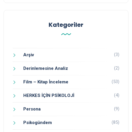
Kategoriler
(3)
Arşiv
(2)
Derinlemesine Analiz
(53)
Film – Kitap İnceleme
(4)
HERKES İÇİN PSİKOLOJİ
(9)
Persona
(85)
Psikogündem