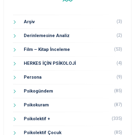
(3)
Arşiv
(2)
Derinlemesine Analiz
(53)
Film – Kitap İnceleme
(4)
HERKES İÇİN PSİKOLOJİ
(9)
Persona
(85)
Psikogündem
(87)
Psikokuram
(335)
Psikolektif +
(85)
Psikolektif Çocuk