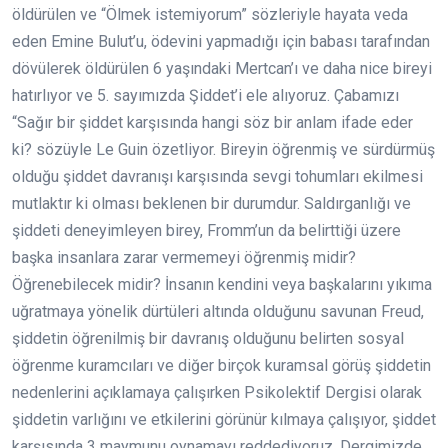
öldürülen ve “Ölmek istemiyorum” sözleriyle hayata veda
eden Emine Bulut’u, ödevini yapmadığı için babası tarafından
dövülerek öldürülen 6 yaşındaki Mertcan’ı ve daha nice bireyi
hatırlıyor ve 5. sayımızda Şiddet’i ele alıyoruz. Çabamızı
“Sağır bir şiddet karşısında hangi söz bir anlam ifade eder
ki? sözüyle Le Guin özetliyor. Bireyin öğrenmiş ve sürdürmüş
olduğu şiddet davranışı karşısında sevgi tohumları ekilmesi
mutlaktır ki olması beklenen bir durumdur. Saldırganlığı ve
şiddeti deneyimleyen birey, Fromm’un da belirttiği üzere
başka insanlara zarar vermemeyi öğrenmiş midir?
Öğrenebilecek midir? İnsanın kendini veya başkalarını yıkıma
uğratmaya yönelik dürtüleri altında olduğunu savunan Freud,
şiddetin öğrenilmiş bir davranış olduğunu belirten sosyal
öğrenme kuramcıları ve diğer birçok kuramsal görüş şiddetin
nedenlerini açıklamaya çalışırken Psikolektif Dergisi olarak
şiddetin varlığını ve etkilerini görünür kılmaya çalışıyor, şiddet
karşısında 3 maymunu oynamayı reddediyoruz. Dergimizde