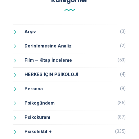
Kategoriler
(3)
Arşiv
(2)
Derinlemesine Analiz
(53)
Film – Kitap İnceleme
(4)
HERKES İÇİN PSİKOLOJİ
(9)
Persona
(85)
Psikogündem
(87)
Psikokuram
(335)
Psikolektif +