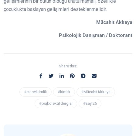
gelişimlerinin bir bütün olduğu unutulmamalı, özellikle
çocuklukta başlayan gelişimleri desteklenmelidir.
Mücahit Akkaya
Psikolojik Danışman / Doktorant
Share this:
#cinselkimlik
#kimlik
#MücahitAkkaya
#psikolektifdergisi
#sayı25