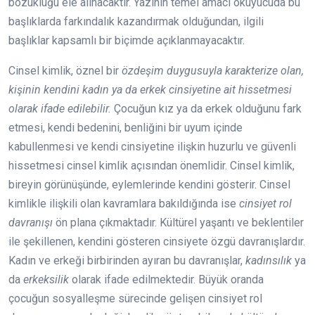
bozukluğu ele alınacaktır. Yazının temel amacı okuyucuda bu
başlıklarda farkındalık kazandırmak olduğundan, ilgili
başlıklar kapsamlı bir biçimde açıklanmayacaktır.
Cinsel kimlik, öznel bir
özdeşim duygusuyla karakterize olan,
kişinin kendini kadın ya da erkek cinsiyetine ait hissetmesi
olarak ifade edilebilir.
Çocuğun kız ya da erkek olduğunu fark
etmesi, kendi bedenini, benliğini bir uyum içinde
kabullenmesi ve kendi cinsiyetine ilişkin huzurlu ve güvenli
hissetmesi cinsel kimlik açısından önemlidir. Cinsel kimlik,
bireyin görünüşünde, eylemlerinde kendini gösterir. Cinsel
kimlikle ilişkili olan kavramlara bakıldığında ise
cinsiyet rol
davranışı
ön plana çıkmaktadır. Kültürel yaşantı ve beklentiler
ile şekillenen, kendini gösteren cinsiyete özgü davranışlardır.
Kadın ve erkeği birbirinden ayıran bu davranışlar,
kadınsılık
ya
da
erkeksilik
olarak ifade edilmektedir. Büyük oranda
çocuğun sosyalleşme sürecinde gelişen cinsiyet rol