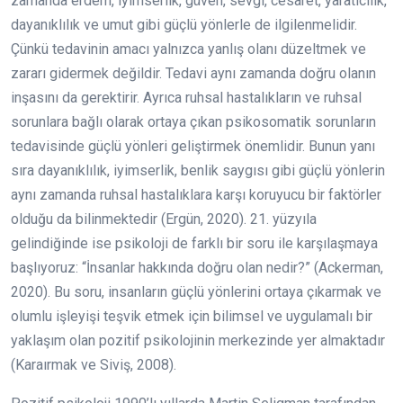
zamanda erdem, iyimserlik, güven, sevgi, cesaret, yaratıcılık,
dayanıklılık ve umut gibi güçlü yönlerle de ilgilenmelidir.
Çünkü tedavinin amacı yalnızca yanlış olanı düzeltmek ve
zararı gidermek değildir. Tedavi aynı zamanda doğru olanın
inşasını da gerektirir. Ayrıca ruhsal hastalıkların ve ruhsal
sorunlara bağlı olarak ortaya çıkan psikosomatik sorunların
tedavisinde güçlü yönleri geliştirmek önemlidir. Bunun yanı
sıra dayanıklılık, iyimserlik, benlik saygısı gibi güçlü yönlerin
aynı zamanda ruhsal hastalıklara karşı koruyucu bir faktörler
olduğu da bilinmektedir (Ergün, 2020). 21. yüzyıla
gelindiğinde ise psikoloji de farklı bir soru ile karşılaşmaya
başlıyoruz: “İnsanlar hakkında doğru olan nedir?” (Ackerman,
2020). Bu soru, insanların güçlü yönlerini ortaya çıkarmak ve
olumlu işleyişi teşvik etmek için bilimsel ve uygulamalı bir
yaklaşım olan pozitif psikolojinin merkezinde yer almaktadır
(Karaırmak ve Siviş, 2008).