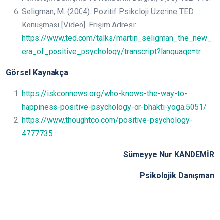
Seligman, M. (2004). Pozitif Psikoloji Üzerine TED
Konuşması [Video]. Erişim Adresi:
https://www.ted.com/talks/martin_seligman_the_new_
era_of_positive_psychology/transcript?language=tr
Görsel Kaynakça
https://iskconnews.org/who-knows-the-way-to-
happiness-positive-psychology-or-bhakti-yoga,5051/
https://www.thoughtco.com/positive-psychology-
4777735
Sümeyye Nur KANDEMİR
Psikolojik Danışman