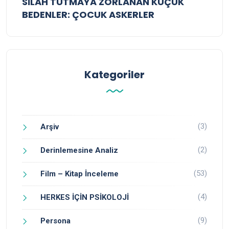
SİLAH TUTMAYA ZORLANAN KÜÇÜK
BEDENLER: ÇOCUK ASKERLER
Kategoriler
(3)
Arşiv
(2)
Derinlemesine Analiz
(53)
Film – Kitap İnceleme
(4)
HERKES İÇİN PSİKOLOJİ
(9)
Persona