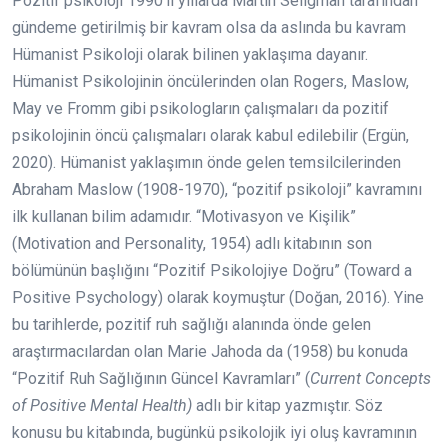
Pozitif psikoloji 1990’lı yıllarda Martin Seligman tarafından
gündeme getirilmiş bir kavram olsa da aslında bu kavram
Hümanist Psikoloji olarak bilinen yaklaşıma dayanır.
Hümanist Psikolojinin öncülerinden olan Rogers, Maslow,
May ve Fromm gibi psikologların çalışmaları da pozitif
psikolojinin öncü çalışmaları olarak kabul edilebilir (Ergün,
2020). Hümanist yaklaşımın önde gelen temsilcilerinden
Abraham Maslow (1908-1970), “pozitif psikoloji” kavramını
ilk kullanan bilim adamıdır. “Motivasyon ve Kişilik”
(Motivation and Personality, 1954) adlı kitabının son
bölümünün başlığını “Pozitif Psikolojiye Doğru” (Toward a
Positive Psychology) olarak koymuştur (Doğan, 2016). Yine
bu tarihlerde, pozitif ruh sağlığı alanında önde gelen
araştırmacılardan olan Marie Jahoda da (1958) bu konuda
“Pozitif Ruh Sağlığının Güncel Kavramları” (
Current Concepts
of Positive Mental Health)
adlı bir kitap yazmıştır. Söz
konusu bu kitabında, bugünkü psikolojik iyi oluş kavramının