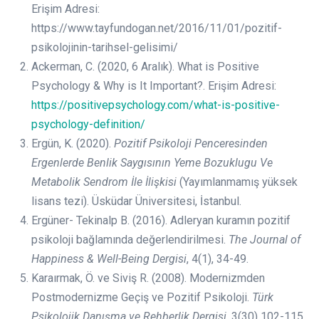
Erişim Adresi:
https://www.tayfundogan.net/2016/11/01/pozitif-
psikolojinin-tarihsel-gelisimi/
Ackerman, C. (2020, 6 Aralık). What is Positive
Psychology & Why is It Important?. Erişim Adresi:
https://positivepsychology.com/what-is-positive-
psychology-definition/
Ergün, K. (2020).
Pozitif Psikoloji Penceresinden
Ergenlerde Benlik Saygısının Yeme Bozuklugu Ve
Metabolik Sendrom İle İlişkisi
(Yayımlanmamış yüksek
lisans tezi). Üsküdar Üniversitesi, İstanbul.
Ergüner- Tekinalp B. (2016). Adleryan kuramın pozitif
psikoloji bağlamında değerlendirilmesi.
The Journal of
Happiness & Well-Being Dergisi
, 4(1), 34-49.
Karaırmak, Ö. ve Siviş R. (2008). Modernizmden
Postmodernizme Geçiş ve Pozitif Psikoloji.
Türk
Psikolojik Danışma ve Rehberlik Dergisi,
3(30) 102-115.