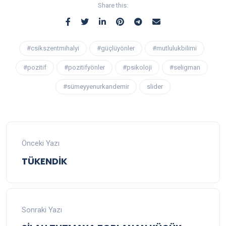
Share this:
#csikszentmihalyi
#güçlüyönler
#mutlulukbilimi
#pozitif
#pozitifyönler
#psikoloji
#seligman
#sümeyyenurkandemir
slider
Önceki Yazı
TÜKENDİK
Sonraki Yazı