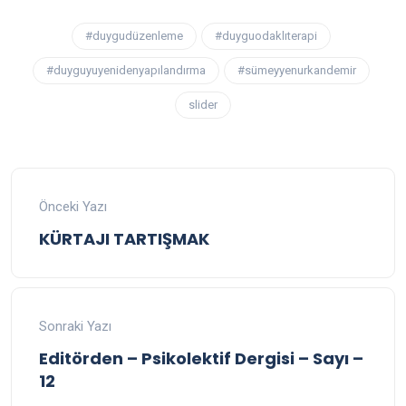
#duygudüzenleme
#duyguodaklıterapi
#duyguyuyenidenyapılandırma
#sümeyyenurkandemir
slider
Önceki Yazı
KÜRTAJI TARTIŞMAK
Sonraki Yazı
Editörden – Psikolektif Dergisi – Sayı –
12