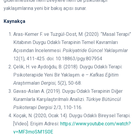
giderilmesinde hem bireylere hem de psikoterapi
yaklaşımlarına yeni bir bakış açısı sunar.
Kaynakça
Aras-Kemer F. ve Tuzgül-Dost, M. (2020). “Masal Terapi”
Kitabının Duygu Odaklı Terapinin Temel Kavramları
Açısından İncelenmesi.
Psikiyatride Güncel Yaklaşımlar
12(1), 411-425. doi: 10.18863/pgy.807954
Çelik, H. ve Aydoğdu, B. (2018). Duygu Odaklı Terapi:
Psikoterapide Yeni Bir Yaklaşım. e –
Kafkas Eğitim
Araştırmaları Dergisi,
5(2), 50-68.
Gavas-Aslan A. (2019). Duygu Odaklı Terapinin Diğer
Kuramlarla Karşılaştırılmalı Analizi.
Türkiye Bütüncül
Psikoterapi Dergisi
2/3, 110-116.
Koçak, N. (2020, Ocak 14). Duygu Odaklı Bireysel Terapi.
[Video]. Erişim Adresi:
https://www.youtube.com/watch?
v=MF3moSM1S0E