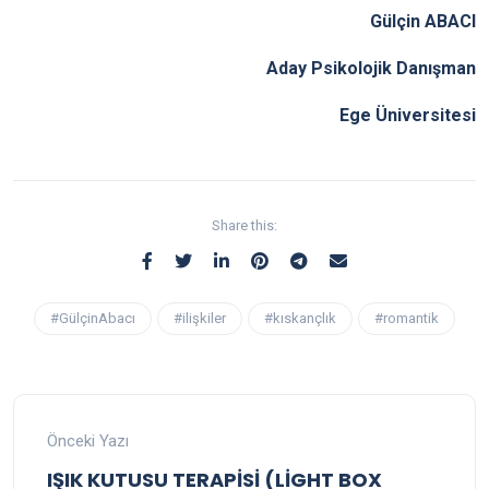
Gülçin ABACI
Aday Psikolojik Danışman
Ege Üniversitesi
Share this:
#GülçinAbacı
#ilişkiler
#kıskançlık
#romantik
Önceki Yazı
IŞIK KUTUSU TERAPİSİ (LİGHT BOX