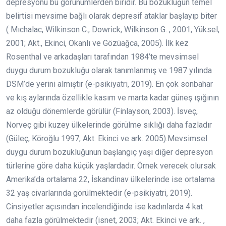
depresyonu bu görünümlerden biridir. Bu bozukluğun temel
belirtisi mevsime bağlı olarak depresif ataklar başlayıp biter
( Mıchalac, Wilkinson C., Dowrick, Wilkinson G. , 2001, Yüksel,
2001; Akt., Ekinci, Okanlı ve Gözüağca, 2005). İlk kez
Rosenthal ve arkadaşları tarafından 1984’te mevsimsel
duygu durum bozukluğu olarak tanımlanmış ve 1987 yılında
DSM’de yerini almıştır (e-psikiyatri, 2019). En çok sonbahar
ve kış aylarında özellikle kasım ve marta kadar güneş ışığının
az olduğu dönemlerde görülür (Finlayson, 2003). İsveç,
Norveç gibi kuzey ülkelerinde görülme sıklığı daha fazladır
(Güleç, Köroğlu 1997; Akt. Ekinci ve ark. 2005).Mevsimsel
duygu durum bozukluğunun başlangıç yaşı diğer depresyon
türlerine göre daha küçük yaşlardadır. Örnek verecek olursak
Amerika’da ortalama 22, İskandinav ülkelerinde ise ortalama
32 yaş civarlarında görülmektedir (e-psikiyatri, 2019).
Cinsiyetler açısından incelendiğinde ise kadınlarda 4 kat
daha fazla görülmektedir (isnet, 2003; Akt. Ekinci ve ark. ,