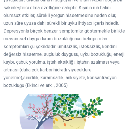
sakinleştirici olma özelliğine sahiptir. Kişinin ruh halini
olumsuz etkiler, sürekli yorgun hissetmesine neden olur,
uzun süre uyusa dahi sürekli bir uyku ihtiyacı içerisindedir.
Depresyonla birçok benzer semptomlar göstermekle birlikte
mevsimsel duygu durum bozukluğunun belirgin olan
semptomları şu şekildedir: ümitsizlik, isteksizlik, kendini
değersiz hissetme, suçluluk duygusu, uyku bozukluğu, enerji
kaybı, çabuk yorulma, iştah eksikliği, iştahın azalması veya
artması (daha çok karbonhidratlı yiyeceklere
yönelme),sinirlilik, karamsarlık, anksiyete, konsantrasyon
bozukluğu (Ekinci ve ark. , 2005).