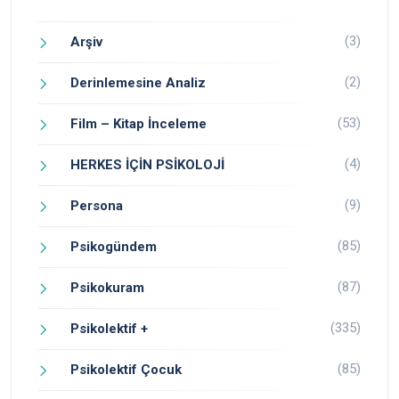
(3)
Arşiv
(2)
Derinlemesine Analiz
(53)
Film – Kitap İnceleme
(4)
HERKES İÇİN PSİKOLOJİ
(9)
Persona
(85)
Psikogündem
(87)
Psikokuram
(335)
Psikolektif +
(85)
Psikolektif Çocuk