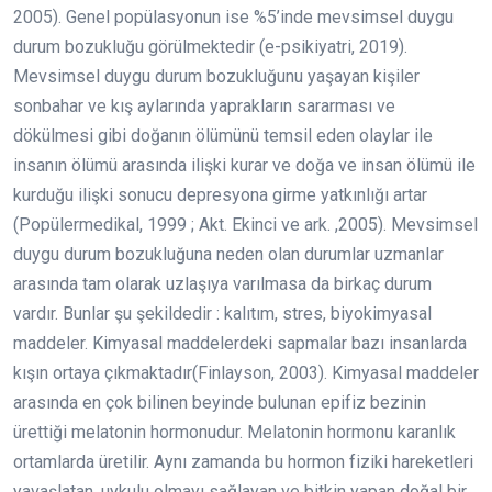
2005). Genel popülasyonun ise %5’inde mevsimsel duygu
durum bozukluğu görülmektedir (e-psikiyatri, 2019).
Mevsimsel duygu durum bozukluğunu yaşayan kişiler
sonbahar ve kış aylarında yaprakların sararması ve
dökülmesi gibi doğanın ölümünü temsil eden olaylar ile
insanın ölümü arasında ilişki kurar ve doğa ve insan ölümü ile
kurduğu ilişki sonucu depresyona girme yatkınlığı artar
(Popülermedikal, 1999 ; Akt. Ekinci ve ark. ,2005). Mevsimsel
duygu durum bozukluğuna neden olan durumlar uzmanlar
arasında tam olarak uzlaşıya varılmasa da birkaç durum
vardır. Bunlar şu şekildedir : kalıtım, stres, biyokimyasal
maddeler. Kimyasal maddelerdeki sapmalar bazı insanlarda
kışın ortaya çıkmaktadır(Finlayson, 2003). Kimyasal maddeler
arasında en çok bilinen beyinde bulunan epifiz bezinin
ürettiği melatonin hormonudur. Melatonin hormonu karanlık
ortamlarda üretilir. Aynı zamanda bu hormon fiziki hareketleri
yavaşlatan, uykulu olmayı sağlayan ve bitkin yapan doğal bir