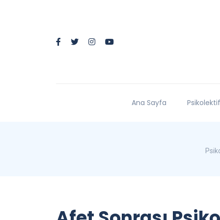
Ana Sayfa
Psikolekti
Psiko
Afet Sonrası Psiko