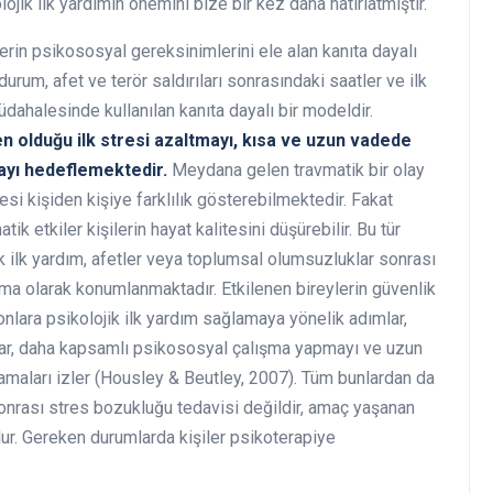
ojik ilk yardımın önemini bize bir kez daha hatırlatmıştır.
lerin psikososyal gereksinimlerini ele alan kanıta dayalı
durum, afet ve terör saldırıları sonrasındaki saatler ve ilk
dahalesinde kullanılan kanıta dayalı bir modeldir.
en olduğu ilk stresi azaltmayı, kısa ve uzun vadede
ayı hedeflemektedir.
Meydana gelen travmatik bir olay
si kişiden kişiye farklılık gösterebilmektedir. Fakat
k etkiler kişilerin hayat kalitesini düşürebilir. Bu tür
ik ilk yardım, afetler veya toplumsal olumsuzluklar sonrası
a olarak konumlanmaktadır. Etkilenen bireylerin güvenlik
 onlara psikolojik ilk yardım sağlamaya yönelik adımlar,
ar, daha kapsamlı psikososyal çalışma yapmayı ve uzun
maları izler (Housley & Beutley, 2007). Tüm bunlardan da
sonrası stres bozukluğu tedavisi değildir, amaç yaşanan
ur. Gereken durumlarda kişiler psikoterapiye