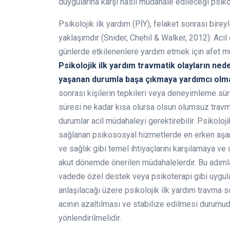
duygularına karşı nasıl müdahale edileceği psikol
Psikolojik ilk yardım (PİY), felaket sonrası birey
yaklaşımdır (Snider, Chehil & Walker, 2012). Acil 
günlerde etkilenenlere yardım etmek için afet mü
Psikolojik ilk yardım travmatik olayların ned
yaşanan durumla başa çıkmaya yardımcı olm
sonrası kişilerin tepkileri veya deneyimleme süre
süresi ne kadar kısa olursa olsun olumsuz travmati
durumlar acil müdahaleyi gerektirebilir. Psikoloj
sağlanan psikososyal hizmetlerde en erken aşam
ve sağlık gibi temel ihtiyaçlarını karşılamaya ve
akut dönemde önerilen müdahalelerdir. Bu adıml
vadede özel destek veya psikoterapi gibi uygula
anlaşılacağı üzere psikolojik ilk yardım travma 
acının azaltılması ve stabilize edilmesi durumud
yönlendirilmelidir.