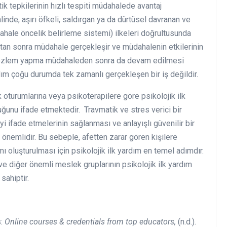
tik tepkilerinin hızlı tespiti müdahalede avantaj
linde, aşırı öfkeli, saldırgan ya da dürtüsel davranan ve
üdahale öncelik belirleme sistemi) ilkeleri doğrultusunda
dıktan sonra müdahale gerçekleşir ve müdahalenin etkilerinin
 gözlem yapma müdahaleden sonra da devam edilmesi
rdım çoğu durumda tek zamanlı gerçekleşen bir iş değildir.
oturumlarına veya psikoterapilere göre psikolojik ilk
uğunu ifade etmektedir. Travmatik ve stres verici bir
yi ifade etmelerinin sağlanması ve anlayışlı güvenilir bir
 önemlidir. Bu sebeple, afetten zarar gören kişilere
mı oluşturulması için psikolojik ilk yardım en temel adımdır.
ve diğer önemli meslek gruplarının psikolojik ilk yardım
sahiptir.
s:
Online courses & credentials from top educators,
(n.d.).