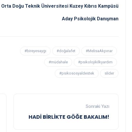
Orta Doğu Teknik Üniversitesi Kuzey Kıbrıs Kampüsü
Aday Psikolojik Danışman
#bireyesaygı
#doğalafet
#MelisaAkpınar
#müdahale
#psikolojikilkyardım
#psikososyaldestek
slider
Sonraki Yazı
HADİ BİRLİKTE GÖĞE BAKALIM!