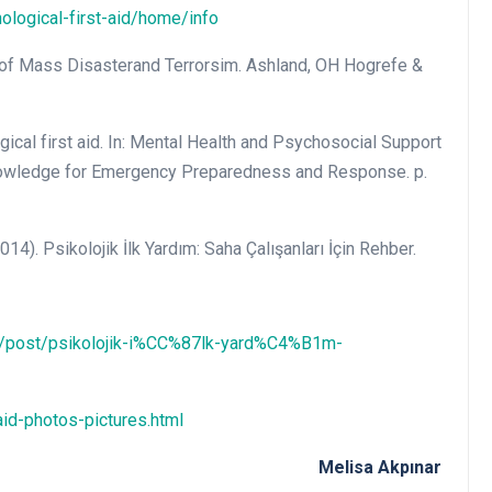
ological-first-aid/home/info
ms of Mass Disasterand Terrorsim. Ashland, OH Hogrefe &
gical first aid. In: Mental Health and Psychosocial Support
 Knowledge for Emergency Preparedness and Response. p.
4). Psikolojik İlk Yardım: Saha Çalışanları İçin Rehber.
uk/post/psikolojik-i%CC%87lk-yard%C4%B1m-
id-photos-pictures.html
Melisa Akpınar