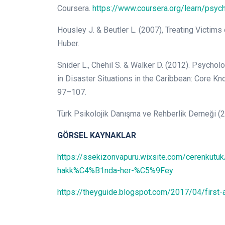
Coursera.
https://www.coursera.org/learn/psych
Housley J. & Beutler L. (2007), Treating Victi
Huber.
Snider L., Chehil S. & Walker D. (2012). Psycholo
in Disaster Situations in the Caribbean: Core
97–107.
Türk Psikolojik Danışma ve Rehberlik Derneği (201
GÖRSEL KAYNAKLAR
https://ssekizonvapuru.wixsite.com/cerenkut
hakk%C4%B1nda-her-%C5%9Fey
https://theyguide.blogspot.com/2017/04/first-a