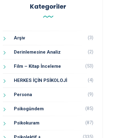
Kategoriler
(3)
Arşiv
(2)
Derinlemesine Analiz
(53)
Film – Kitap İnceleme
(4)
HERKES İÇİN PSİKOLOJİ
(9)
Persona
(85)
Psikogündem
(87)
Psikokuram
(335)
Psikolektif +