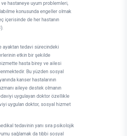
ine ve hastaneye uyum problemleri,
u olabilme konusunda engeller olmak
eç içerisinde de her hastanın
).
ve ayaktan tedavi sürecindeki
lerinin etkin bir şekilde
hizmette hasta birey ve ailesi
klenmektedir. Bu yüzden sosyal
yanında kanser hastalarının
 uzmanı aileye destek olmanın
edaviyi uygulayan doktor özellikle
aviyi uygulan doktor, sosyal hizmet
dikal tedavinin yanı sıra psikolojik
uyumu sağlamak da tıbbi sosyal