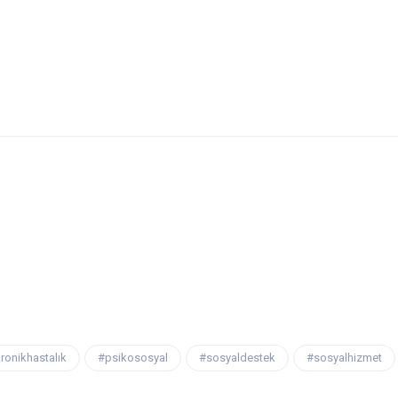
Sosyal Hizm
ronikhastalık
#psikososyal
#sosyaldestek
#sosyalhizmet