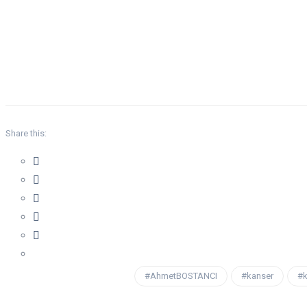
Share this:
#AhmetBOSTANCI
#kanser
#k