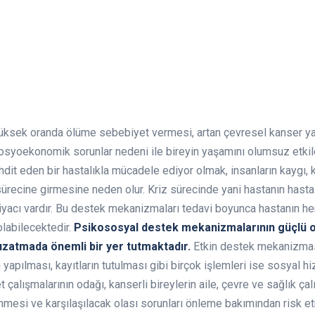
 yüksek oranda ölüme sebebiyet vermesi, artan çevresel kanser ya
ve sosyoekonomik sorunlar nedeni ile bireyin yaşamını olumsuz etk
tehdit eden bir hastalıkla mücadele ediyor olmak, insanların kaygı, 
sürecine girmesine neden olur. Kriz sürecinde yani hastanın hastalı
yacı vardır. Bu destek mekanizmaları tedavi boyunca hastanın he
olabilecektedir.
Psikososyal destek mekanizmalarının güçlü ol
uzatmada önemli bir yer tutmaktadır.
Etkin destek mekanizması
apılması, kayıtların tutulması gibi birçok işlemleri ise sosyal h
ışmalarının odağı, kanserli bireylerin aile, çevre ve sağlık çalışa
mesi ve karşılaşılacak olası sorunları önleme bakımından risk et