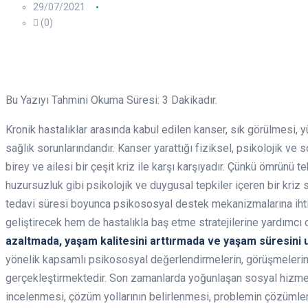
29/07/2021
(0)
Bu Yazıyı Tahmini Okuma Süresi:
3
Dakikadır.
Kronik hastalıklar arasında kabul edilen kanser, sık görülmesi,
sağlık sorunlarındandır. Kanser yarattığı fiziksel, psikolojik 
birey ve ailesi bir çeşit kriz ile karşı karşıyadır. Çünkü ömrünü 
huzursuzluk gibi psikolojik ve duygusal tepkiler içeren bir kriz 
tedavi süresi boyunca psikososyal destek mekanizmalarına ihti
geliştirecek hem de hastalıkla baş etme stratejilerine yardımcı 
azaltmada, ya
ş
am kalitesini arttırmada ve ya
ş
am süresini 
yönelik kapsamlı psikososyal değerlendirmelerin, görüşmelerin y
gerçekleştirmektedir. Son zamanlarda yoğunlaşan sosyal hizmet çal
incelenmesi, çözüm yollarının belirlenmesi, problemin çözümlen