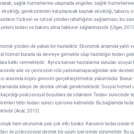
el olarak; sağlık hizmetlerine ulaşmada engeller, sağlık hizmetler
gi eksikliği, gereksinimleri karşılayacak kaynak eksikliği, taburc
hastanın fiziksel ve ruhsal yönden rahatlığının sağlanması, bu sür
yeterli tedavi ve bakımı alma hakkının sağlanmasıdır (Ülger, 2013
onomik yönden de pahalı bir hastalıktır. Ekonomik anlamda yatılı 
yal hizmet burada da devreye girmekte olup hastalığın tedavi gider
kalara katkı vermektedir. Ayrıca kanser hastalarına sunulan sosyal 
nmesinde aile ve çevresinin rolü yadsınamayacağından aile deste
ilesi arasında köprü görevini gerçekleştirmekle yükümlüdür. Bunun 
ynı zamanda aileye de destek olmak gerekmektedir. Sosyal hizmet
 kaçırdığı psikososyal boyutlara da odaklanır. Tedavi sürecinde t
dirimleri tıbbi tedavi süreci içerisine katmalıdır. Bu bağlamda ted
ktedir (Acar, 2013).
olojik hem ekonomik pek çok etki bırakır. Kanserin tedavisinde me
davi ile psikososyal destek bir uyum içerisinde yürümelidir. Bu 