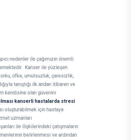
pıcı nedenler ile çağımızın önemli
ilemektedir. Kanser ile yüzleşen
korku, öfke, umutsuzluk, çaresizlik,
ğıyla tanıştığı ilk andan itibaren ve
m kendisine olan güvenini
ması kanserli hastalarda stresi
 oluşturabilmek için hastaya
izmet uzmanları
nları ile ilişkilerindeki çatışmaların
menlerinin belirlenmesi ve ardından