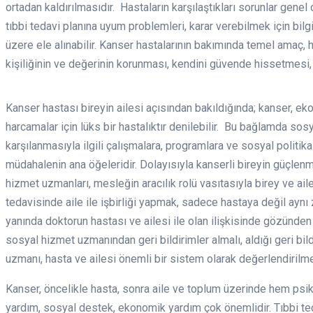
ortadan kaldırılmasıdır. Hastaların karşılaştıkları sorunlar gen
tıbbi tedavi planına uyum problemleri, karar verebilmek için bil
üzere ele alınabilir. Kanser hastalarının bakımında temel amaç, 
kişiliğinin ve değerinin korunması, kendini güvende hissetmesi, 
Kanser hastası bireyin ailesi açısından bakıldığında; kanser, ek
harcamalar için lüks bir hastalıktır denilebilir. Bu bağlamda sos
karşılanmasıyla ilgili çalışmalara, programlara ve sosyal politi
müdahalenin ana öğeleridir. Dolayısıyla kanserli bireyin güçle
hizmet uzmanları, mesleğin aracılık rolü vasıtasıyla birey ve a
tedavisinde aile ile işbirliği yapmak, sadece hastaya değil a
yanında doktorun hastası ve ailesi ile olan ilişkisinde gözünden
sosyal hizmet uzmanından geri bildirimler almalı, aldığı geri bil
uzmanı, hasta ve ailesi önemli bir sistem olarak değerlendirilme
Kanser, öncelikle hasta, sonra aile ve toplum üzerinde hem psik
yardım, sosyal destek, ekonomik yardım çok önemlidir. Tıbbi te