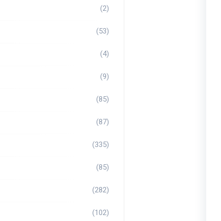
(2)
(53)
(4)
(9)
(85)
(87)
(335)
(85)
(282)
(102)