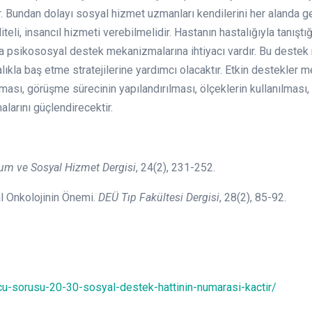
Bundan dolayı sosyal hizmet uzmanları kendilerini her alanda geli
iteli, insancıl hizmeti verebilmelidir. Hastanın hastalığıyla tanıştı
da psikososyal destek mekanizmalarına ihtiyacı vardır. Bu deste
ıkla baş etme stratejilerine yardımcı olacaktır. Etkin destekler 
sı, görüşme sürecinin yapılandırılması, ölçeklerin kullanılması, 
larını güçlendirecektir.
um ve Sosyal Hizmet Dergisi
, 24(2), 231-252.
l Onkolojinin Önemi.
DEÜ Tıp Fakültesi Dergisi
, 28(2), 85-92.
cu-sorusu-20-30-sosyal-destek-hattinin-numarasi-kactir/