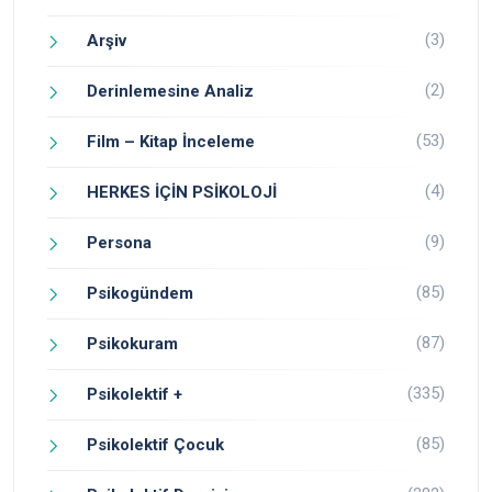
(3)
Arşiv
(2)
Derinlemesine Analiz
(53)
Film – Kitap İnceleme
(4)
HERKES İÇİN PSİKOLOJİ
(9)
Persona
(85)
Psikogündem
(87)
Psikokuram
(335)
Psikolektif +
(85)
Psikolektif Çocuk