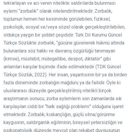
tekrarlayan ve acı veren nitelikte saldırılarda bulunması
eylemi “zorbalık” olarak nitelendirilmektedir. Zorbalık,
toplumun hemen her kesiminde görülebilen; fiziksel,
psikolojik, sosyal ve/veya sözel olarak gerçekleştirilebilen,
oldukça yaygın bir şiddet çeşididir. Türk Dil Kurumu Güncel
Türkçe Sözlükte zorbalık, “gücüne güvenerek hükmü altında
bulunanlara söz hakkı ve davranış özgürlüğü tanımayan
(kimse), müstebit, mütegallibe, despot, diktatör” gibi
anlamları karşılar biçimde ifade edilmektedir (TDK Güncel
Türkçe Sözlük, 2022). Her insan, yaşantısının bir ya da birden
fazla döneminde zorbalığın mağduru ya da failidir. Öyle ki
uluslararası düzeyde gerçekleştirilmiş nitelikli birçok
araştırmanın sonucu, zorba eylemlerin son zamanlarda sık
karşılaşılan ciddi bir “halk sağlığı problemi” olduğuna işaret
etmektedir. Zorbalık; kıskançlığın, güçlü olma/görünme
kaygısının, saldırganlık eğiliminin, bireysel yetersizliğin ve
psikopatolojik düzeyde mevcut olan rekabet duygusunun