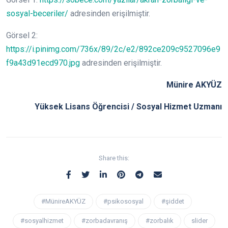
sosyal-beceriler/
adresinden erişilmiştir.
Görsel 2:
https://i.pinimg.com/736x/89/2c/e2/892ce209c9527096e9
f9a43d91ecd970.jpg
adresinden erişilmiştir.
Münire AKYÜZ
Yüksek Lisans Öğrencisi / Sosyal Hizmet Uzmanı
Share this:
#MünireAKYÜZ
#psikososyal
#şiddet
#sosyalhizmet
#zorbadavranış
#zorbalık
slider