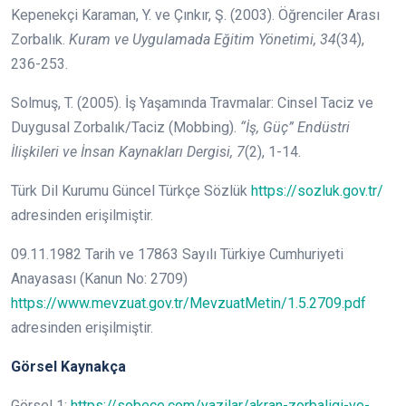
Kepenekçi Karaman, Y. ve Çınkır, Ş. (2003). Öğrenciler Arası
Zorbalık.
Kuram ve Uygulamada Eğitim Yönetimi, 34
(34),
236-253.
Solmuş, T. (2005). İş Yaşamında Travmalar: Cinsel Taciz ve
Duygusal Zorbalık/Taciz (Mobbing).
“İş, Güç” Endüstri
İlişkileri ve İnsan Kaynakları Dergisi, 7
(2), 1-14.
Türk Dil Kurumu Güncel Türkçe Sözlük
https://sozluk.gov.tr/
adresinden erişilmiştir.
09.11.1982 Tarih ve 17863 Sayılı Türkiye Cumhuriyeti
Anayasası (Kanun No: 2709)
https://www.mevzuat.gov.tr/MevzuatMetin/1.5.2709.pdf
adresinden erişilmiştir.
Görsel Kaynakça
Görsel 1:
https://sobece.com/yazilar/akran-zorbaligi-ve-