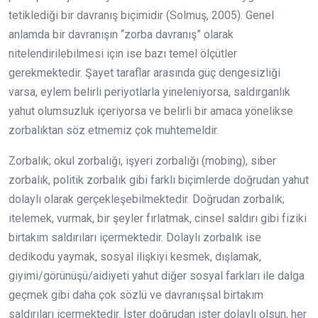
tetiklediği bir davranış biçimidir (Solmuş, 2005). Genel
anlamda bir davranışın “zorba davranış” olarak
nitelendirilebilmesi için ise bazı temel ölçütler
gerekmektedir. Şayet taraflar arasında güç dengesizliği
varsa, eylem belirli periyotlarla yineleniyorsa, saldırganlık
yahut olumsuzluk içeriyorsa ve belirli bir amaca yönelikse
zorbalıktan söz etmemiz çok muhtemeldir.
Zorbalık; okul zorbalığı, işyeri zorbalığı (mobing), siber
zorbalık, politik zorbalık gibi farklı biçimlerde doğrudan yahut
dolaylı olarak gerçekleşebilmektedir. Doğrudan zorbalık;
itelemek, vurmak, bir şeyler fırlatmak, cinsel saldırı gibi fiziki
birtakım saldırıları içermektedir. Dolaylı zorbalık ise
dedikodu yaymak, sosyal ilişkiyi kesmek, dışlamak,
giyimi/görünüşü/aidiyeti yahut diğer sosyal farkları ile dalga
geçmek gibi daha çok sözlü ve davranışsal birtakım
saldırıları içermektedir. İster doğrudan ister dolaylı olsun, her