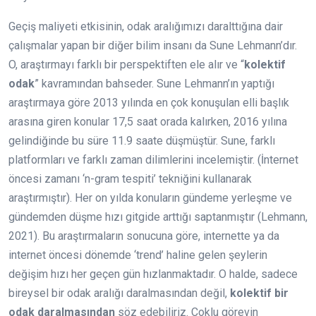
Geçiş maliyeti etkisinin, odak aralığımızı daralttığına dair
çalışmalar yapan bir diğer bilim insanı da Sune Lehmann’dır.
O, araştırmayı farklı bir perspektiften ele alır ve “
kolektif
odak
” kavramından bahseder. Sune Lehmann’ın yaptığı
araştırmaya göre 2013 yılında en çok konuşulan elli başlık
arasına giren konular 17,5 saat orada kalırken, 2016 yılına
gelindiğinde bu süre 11.9 saate düşmüştür. Sune, farklı
platformları ve farklı zaman dilimlerini incelemiştir. (İnternet
öncesi zamanı ‘n-gram tespiti’ tekniğini kullanarak
araştırmıştır). Her on yılda konuların gündeme yerleşme ve
gündemden düşme hızı gitgide arttığı saptanmıştır (Lehmann,
2021). Bu araştırmaların sonucuna göre, internette ya da
internet öncesi dönemde ‘trend’ haline gelen şeylerin
değişim hızı her geçen gün hızlanmaktadır. O halde, sadece
bireysel bir odak aralığı daralmasından değil,
kolektif bir
odak daralmasından
söz edebiliriz. Çoklu görevin