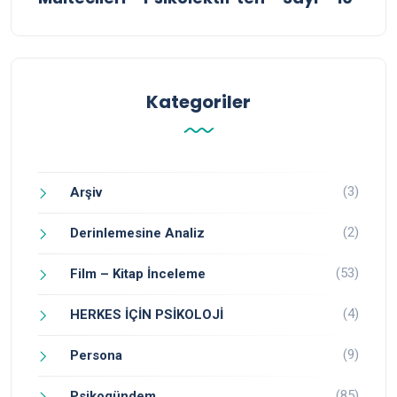
Kategoriler
(3)
Arşiv
(2)
Derinlemesine Analiz
(53)
Film – Kitap İnceleme
(4)
HERKES İÇİN PSİKOLOJİ
(9)
Persona
(85)
Psikogündem