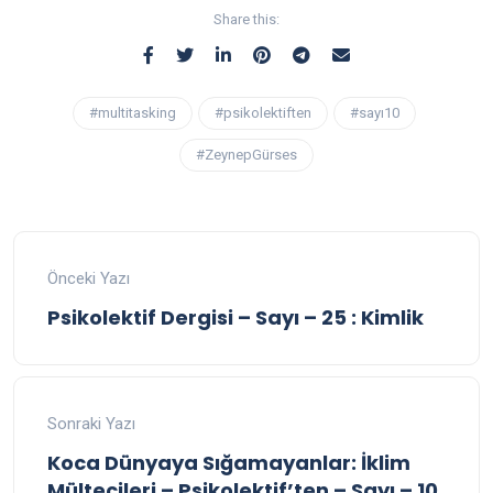
Share this:
#multitasking
#psikolektiften
#sayı10
#ZeynepGürses
Önceki Yazı
Psikolektif Dergisi – Sayı – 25 : Kimlik
Sonraki Yazı
Koca Dünyaya Sığamayanlar: İklim
Mültecileri – Psikolektif’ten – Sayı – 10