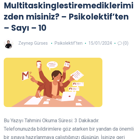
Multitaskinglestiremediklerimi
zden misiniz? – Psikolektif’ten
– Sayı – 10
Zeynep Gürses
Psikolektif'ten
15/01/2024
(0)
Bu Yazıyı Tahmini Okuma Süresi:
3
Dakikadır.
Telefonunuzda bildirimlere göz atarken bir yandan da önemli
bir sınava hazırlanmaya çalıştığınızı düşünün. İşinize geri