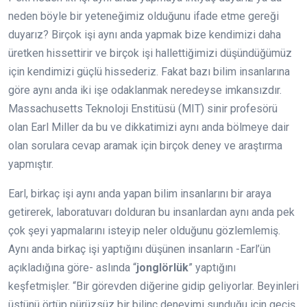
neden böyle bir yeteneğimiz olduğunu ifade etme gereği
duyarız? Birçok işi aynı anda yapmak bize kendimizi daha
üretken hissettirir ve birçok işi hallettiğimizi düşündüğümüz
için kendimizi güçlü hissederiz. Fakat bazı bilim insanlarına
göre aynı anda iki işe odaklanmak neredeyse imkansızdır.
Massachusetts Teknoloji Enstitüsü (MIT) sinir profesörü
olan Earl Miller da bu ve dikkatimizi aynı anda bölmeye dair
olan sorulara cevap aramak için birçok deney ve araştırma
yapmıştır.
Earl, birkaç işi aynı anda yapan bilim insanlarını bir araya
getirerek, laboratuvarı dolduran bu insanlardan aynı anda pek
çok şeyi yapmalarını isteyip neler olduğunu gözlemlemiş.
Aynı anda birkaç işi yaptığını düşünen insanların -Earl’ün
açıkladığına göre- aslında “
jonglörlük
” yaptığını
keşfetmişler. “Bir görevden diğerine gidip geliyorlar. Beyinleri
üstünü örtüp pürüzsüz bir bilinç deneyimi sunduğu için geçiş