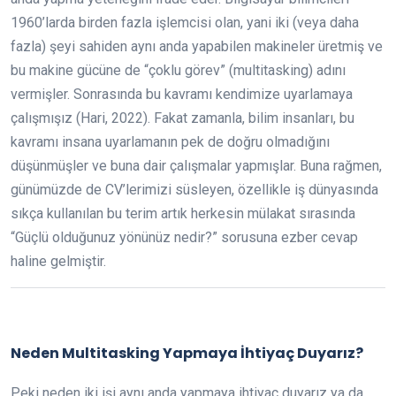
1960’larda birden fazla işlemcisi olan, yani iki (veya daha
fazla) şeyi sahiden aynı anda yapabilen makineler üretmiş ve
bu makine gücüne de “çoklu görev” (multitasking) adını
vermişler. Sonrasında bu kavramı kendimize uyarlamaya
çalışmışız (Hari, 2022). Fakat zamanla, bilim insanları, bu
kavramı insana uyarlamanın pek de doğru olmadığını
düşünmüşler ve buna dair çalışmalar yapmışlar. Buna rağmen,
günümüzde de CV’lerimizi süsleyen, özellikle iş dünyasında
sıkça kullanılan bu terim artık herkesin mülakat sırasında
“Güçlü olduğunuz yönünüz nedir?” sorusuna ezber cevap
haline gelmiştir.
Neden Multitasking Yapmaya İhtiyaç Duyarız?
Peki neden iki işi aynı anda yapmaya ihtiyaç duyarız ya da