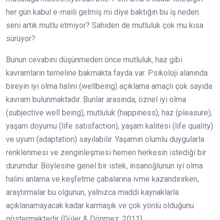
her gün kabul e-maili gelmiş mi diye baktığın bu iş neden
seni artık mutlu etmiyor? Sahiden de mutluluk çok mu kısa
sürüyor?
Bunun cevabını düşünmeden önce mutluluk, haz gibi
kavramların temeline bakmakta fayda var. Psikoloji alanında
bireyin iyi olma halini (wellbeing) açıklama amaçlı çok sayıda
kavram bulunmaktadır. Bunlar arasında, öznel iyi olma
(subjective well being), mutluluk (happiness), haz (pleasure),
yaşam doyumu (life satisfaction), yaşam kalitesi (life quality)
ve uyum (adaptation) sayılabilir. Yaşamın olumlu duygularla
renklenmesi ve zenginleşmesi hemen herkesin istediği bir
durumdur. Böylesine genel bir istek, insanoğlunun iyi olma
halini anlama ve keşfetme çabalarına ivme kazandırırken,
araştırmalar bu olgunun, yalnızca maddi kaynaklarla
açıklanamayacak kadar karmaşık ve çok yönlü olduğunu
göstermektedir (Güler & Dönmez, 2011).