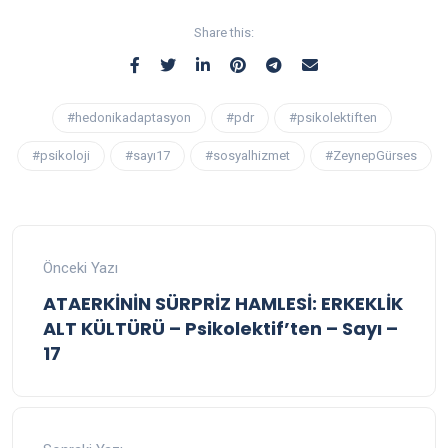
Share this:
#hedonikadaptasyon
#pdr
#psikolektiften
#psikoloji
#sayı17
#sosyalhizmet
#ZeynepGürses
Önceki Yazı
ATAERKİNİN SÜRPRİZ HAMLESİ: ERKEKLİK
ALT KÜLTÜRÜ – Psikolektif’ten – Sayı –
17