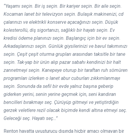
“Yaşamı seçin. Bir iş seçin. Bir kariyer seçin. Bir aile seçin.
Kocaman lanet bir televizyon seçin. Bulaşık makinenizi, cd
çalarınızı ve elektrikli konserve açacağınızı seçin. Düşük
kolesterollü, diş sigortanızı, sağlıklı bir hayatı seçin. Ev
kredisi ödeme planınızı seçin. Başlangıç için bir ev seçin.
Arkadaşlarınızı seçin. Günlük giysilerinizi ve bavul takımınızı
seçin. Çeşit çeşit oturma grupları arasından taksitle bir tane
seçin. Tak-yap bir ürün alıp pazar sabahı kendinizi bir halt
zannetmeyi seçin. Kanepeye oturup bir taraftan ruh sömüren
programları izlerken o lanet abur cuburları zıkkımlanmayı
seçin. Sonunda da sefil bir evde yalnız başına geberip
giderken yerini, senin yerine geçmek için, seni kandıran
bencilleri bırakmayı seç. Çürüyüp gitmeyi ve yetiştirdiğin
gerzek veletlere rezil olacak biçimde kendi altına etmeyi seç.
Geleceği seç. Hayatı seç…”
Renton hayatta uyuşturucu dışında hiçbir amacı olmayan bir