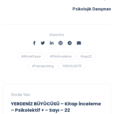
Psikolojik Danışman
Share this:
#AhmetYaşar
#Filmİnceleme
#sayı22
#Trainspotting
PSİKOLEKTİF
Önceki Yazı
YERDENİZ BÜYÜCÜSÜ – Kitap İnceleme
– Psikolektif + – Sayı – 22