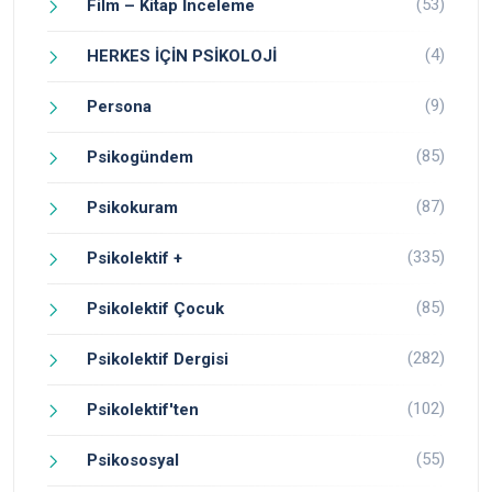
(53)
Film – Kitap İnceleme
(4)
HERKES İÇİN PSİKOLOJİ
(9)
Persona
(85)
Psikogündem
(87)
Psikokuram
(335)
Psikolektif +
(85)
Psikolektif Çocuk
(282)
Psikolektif Dergisi
(102)
Psikolektif'ten
(55)
Psikososyal