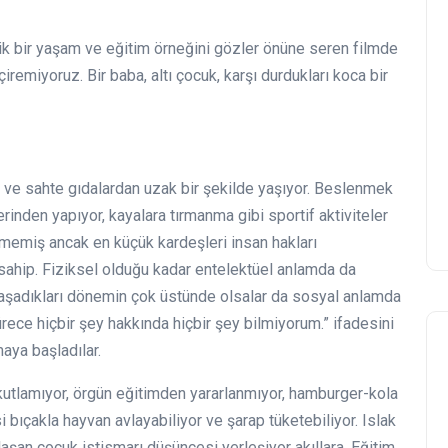
opik bir yaşam ve eğitim örneğini gözler önüne seren filmde
miyoruz. Bir baba, altı çocuk, karşı durdukları koca bir
 ve sahte gıdalardan uzak bir şekilde yaşıyor. Beslenmek
lerinden yapıyor, kayalara tırmanma gibi sportif aktiviteler
itmemiş ancak en küçük kardeşleri insan hakları
sahip. Fiziksel olduğu kadar entelektüel anlamda da
e yaşadıkları dönemin çok üstünde olsalar da sosyal anlamda
ürece hiçbir şey hakkında hiçbir şey bilmiyorum.” ifadesini
maya başladılar.
kutlamıyor, örgün eğitimden yararlanmıyor, hamburger-kola
i bıçakla hayvan avlayabiliyor ve şarap tüketebiliyor. Islak
aşan çocuk istismarı düşüncesi yerleşiyor akıllara. Eğitim