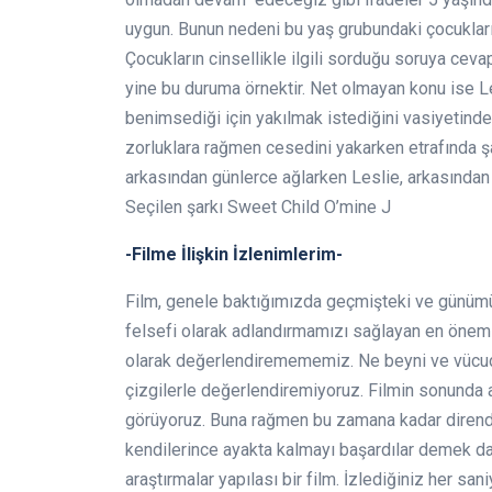
uygun. Bunun nedeni bu yaş grubundaki çocukların
Çocukların cinsellikle ilgili sorduğu soruya ceva
yine bu duruma örnektir. Net olmayan konu ise L
benimsediği için yakılmak istediğini vasiyetind
zorluklara rağmen cesedini yakarken etrafında şa
arkasından günlerce ağlarken Leslie, arkasından 
Seçilen şarkı Sweet Child O’mine J
-Filme İlişkin İzlenimlerim-
Film, genele baktığımızda geçmişteki ve günümü
felsefi olarak adlandırmamızı sağlayan en önemli
olarak değerlendiremememiz. Ne beyni ve vücud
çizgilerle değerlendiremiyoruz. Filmin sonunda 
görüyoruz. Buna rağmen bu zamana kadar direndi
kendilerince ayakta kalmayı başardılar demek dah
araştırmalar yapılası bir film. İzlediğiniz her sa