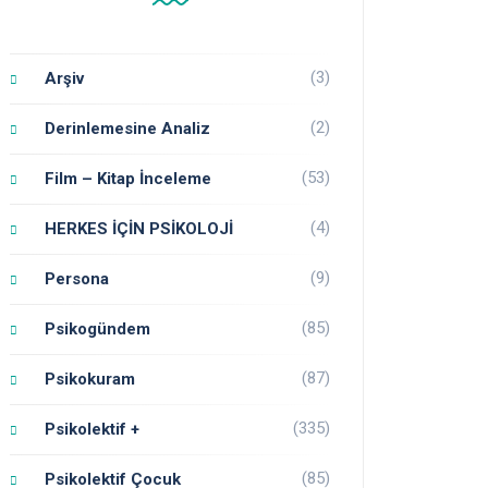
(3)
Arşiv
(2)
Derinlemesine Analiz
(53)
Film – Kitap İnceleme
(4)
HERKES İÇİN PSİKOLOJİ
(9)
Persona
(85)
Psikogündem
(87)
Psikokuram
(335)
Psikolektif +
(85)
Psikolektif Çocuk