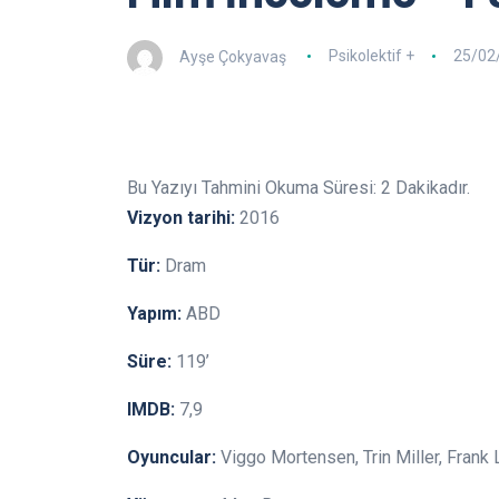
Ayşe Çokyavaş
Psikolektif +
25/02
Bu Yazıyı Tahmini Okuma Süresi:
2
Dakikadır.
Vizyon tarihi:
2016
Tür:
Dram
Yapım:
ABD
Süre:
119’
IMDB:
7,9
Oyuncular:
Viggo Mortensen, Trin Miller, Frank 