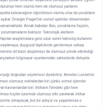
de durumun hem olumlu hem de olumsuz yanlarını
hayatta kalınacağının öğretilmesi olumlu olsa da çocukların
a aşikar. Örneğin Piaget’nin somut işlemler döneminden
ayamamaktadır. Ancak babaları Ben, çocuklarına faşizm,
p yorumlamalarını bekliyor. Teknolojik aletlerin
Yapılan araştırmalara göre uzun süreli teknoloji kullanımı
yavaşlamaya, duygusal tepkilerde gerilemeye sebep
llanımının dil bazlı düşünmeyi de olumsuz yönde etkilediği
arşılarken bilgisayar oyunlarındaki sahnelerde dehşete
erçeği doğrudan söylemesi diyebiliriz. Anneleri Leslie’nin
nlatması olumsuz noktalardan biri çünkü somut işlemler
n kavramlardan biri. İntiharın filmdeki gibi hem
ılması kişiler üzerinde olumsuz etki yaratarak intihar
k bizimle olmayacak, biz bir aileyiz ve yaşantımıza o
i çocuğunun bilişsel ve gelişimsel yapısı için daha