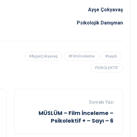
Ayşe Çokyavaş
Psikolojik Danışman
#AyşeÇokyavaş
#Filmİnceleme
#sayı6
PSİKOLEKTİF
Sonraki Yazı
MÜSLÜM – Film İnceleme –
Psikolektif + – Sayı – 6