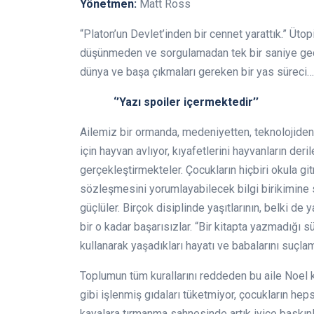
Yönetmen:
Matt Ross
“Platon’un Devlet’inden bir cennet yarattık.” Üt
düşünmeden ve sorgulamadan tek bir saniye geçire
dünya ve başa çıkmaları gereken bir yas süreci…
‘’Yazı spoiler içermektedir’’
Ailemiz bir ormanda, medeniyetten, teknolojiden
için hayvan avlıyor, kıyafetlerini hayvanların deri
gerçekleştirmekteler. Çocukların hiçbiri okula g
sözleşmesini yorumlayabilecek bilgi birikimine 
güçlüler. Birçok disiplinde yaşıtlarının, belki d
bir o kadar başarısızlar. “Bir kitapta yazmadığı s
kullanarak yaşadıkları hayatı ve babalarını suçla
Toplumun tüm kurallarını reddeden bu aile Noel 
gibi işlenmiş gıdaları tüketmiyor, çocukların heps
kayalara tırmanma sahnesinde artık iyice baskınl