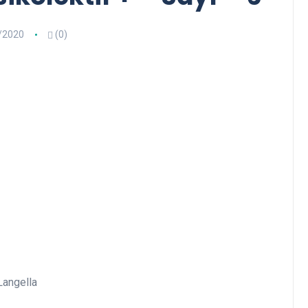
/2020
(0)
Langella