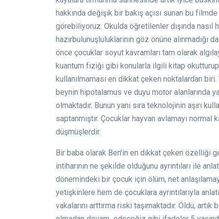
hakkında değişik bir bakış açısı sunan bu film
görebiliyoruz. Okulda öğretilenler dışında nasıl 
hazırbulunuşluluklarının göz önüne alınmadığı d
önce çocuklar soyut kavramları tam olarak algıl
kuantum fiziği gibi konularla ilgili kitap okutturu
kullanılmaması en dikkat çeken noktalardan biri. 
beynin hipotalamus ve duyu motor alanlarında 
olmaktadır. Bunun yanı sıra teknolojinin aşırı ku
saptanmıştır. Çocuklar hayvan avlamayı normal k
düşmüşlerdir.
Bir baba olarak Ben’in en dikkat çeken özelliği g
intiharının ne şekilde olduğunu ayrıntıları ile a
dönemindeki bir çocuk için ölüm, net anlaşılamaya
yetişkinlere hem de çocuklara ayrıntılarıyla anlat
vakalarını arttırma riski taşımaktadır. Öldü, artı
olmadan devam edeceğiz gibi ifadeler 5 yaşındak