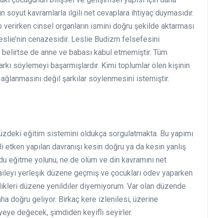
 soyut kavramlarla ilgili net cevaplara ihtiyaç duymasıdır.
p verirken cinsel organların ismini doğru şekilde aktarması
eslie’nin cenazesidir. Leslie Budizm felsefesini
e belirtse de anne ve babası kabul etmemiştir. Tüm
rkı söylemeyi başarmışlardır. Kimi toplumlar ölen kişinin
ağlanmasını değil şarkılar söylenmesini istemiştir.
zdeki eğitim sistemini oldukça sorgulatmakta. Bu yapımı
 etken yapılan davranışı kesin doğru ya da kesin yanlış
u eğitme yolunu, ne de ölüm ve din kavramını net
aileyi yerleşik düzene geçmiş ve çocukları ödev yaparken
kleri düzene yenildiler diyemiyorum. Var olan düzende
a doğru geliyor. Birkaç kere izlenilesi, üzerine
niyeye değecek, şimdiden keyifli seyirler.