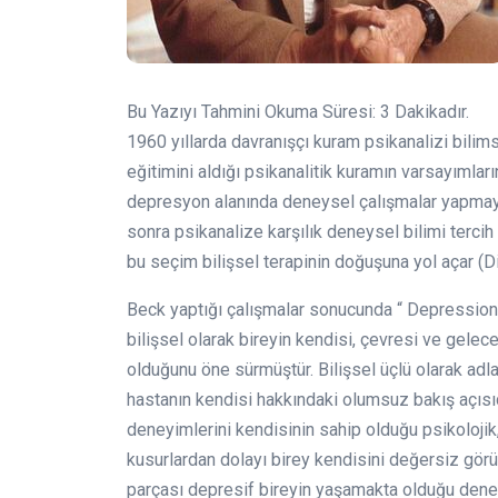
Bu Yazıyı Tahmini Okuma Süresi:
3
Dakikadır.
1960 yıllarda davranışçı kuram psikanalizi bili
eğitimini aldığı psikanalitik kuramın varsayımları
depresyon alanında deneysel çalışmalar yapmayı 
sonra psikanalize karşılık deneysel bilimi tercih
bu seçim bilişsel terapinin doğuşuna yol açar (D
Beck yaptığı çalışmalar sonucunda “ Depression
bilişsel olarak bireyin kendisi, çevresi ve gelec
olduğunu öne sürmüştür. Bilişsel üçlü olarak adlan
hastanın kendisi hakkındaki olumsuz bakış açısıd
deneyimlerini kendisinin sahip olduğu psikolojik
kusurlardan dolayı birey kendisini değersiz görür.
parçası depresif bireyin yaşamakta olduğu dene