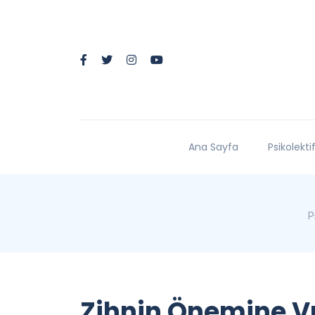
Ana Sayfa
Psikolekti
P
Zihnin Önemine Vu