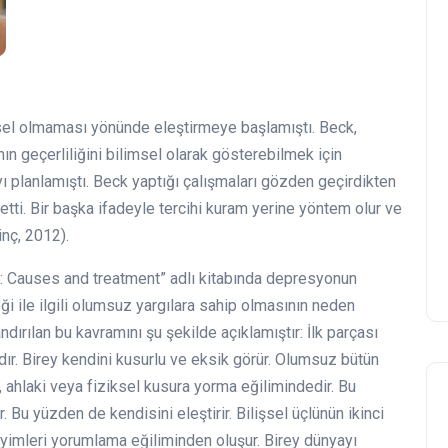
msel olmaması yönünde eleştirmeye başlamıştı. Beck,
nın geçerliliğini bilimsel olarak gösterebilmek için
planlamıştı. Beck yaptığı çalışmaları gözden geçirdikten
 etti. Bir başka ifadeyle tercihi kuram yerine yöntem olur ve
inç, 2012).
: Causes and treatment” adlı kitabında depresyonun
eği ile ilgili olumsuz yargılara sahip olmasının neden
dırılan bu kavramını şu şekilde açıklamıştır: İlk parçası
ır. Birey kendini kusurlu ve eksik görür. Olumsuz bütün
, ahlaki veya fiziksel kusura yorma eğilimindedir. Bu
 Bu yüzden de kendisini eleştirir. Bilişsel üçlünün ikinci
yimleri yorumlama eğiliminden oluşur. Birey dünyayı