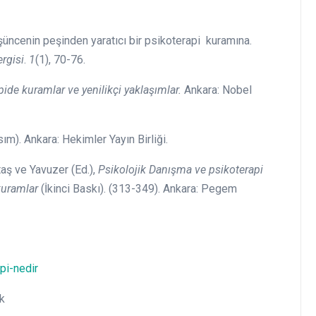
şüncenin peşinden yaratıcı bir psikoterapi kuramına.
ergisi
.
1
(1), 70-76.
ide kuramlar ve yenilikçi yaklaşımlar.
Ankara: Nobel
asım). Ankara: Hekimler Yayın Birliği.
ataş ve Yavuzer (Ed.),
Psikolojik Danışma ve psikoterapi
kuramlar
(İkinci Baskı). (313-349). Ankara: Pegem
pi-nedir
k