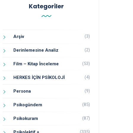
Kategoriler
(3)
Arşiv
(2)
Derinlemesine Analiz
(53)
Film – Kitap İnceleme
(4)
HERKES İÇİN PSİKOLOJİ
(9)
Persona
(85)
Psikogündem
(87)
Psikokuram
(335)
Psikolektif +