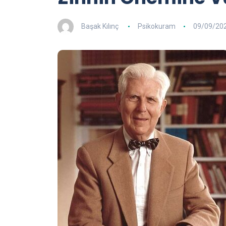
Başak Kılınç
Psikokuram
09/09/20