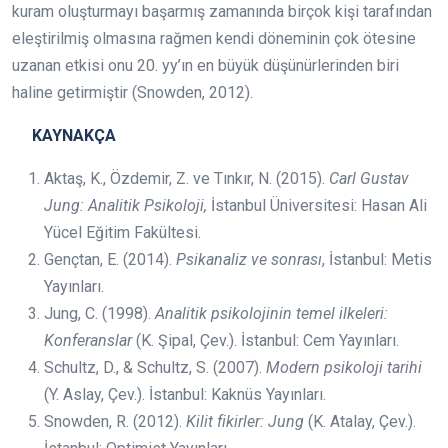
kuram oluşturmayı başarmış zamanında birçok kişi tarafından
eleştirilmiş olmasına rağmen kendi döneminin çok ötesine
uzanan etkisi onu 20. yy’ın en büyük düşünürlerinden biri
haline getirmiştir (Snowden, 2012).
KAYNAKÇA
Aktaş, K., Özdemir, Z. ve Tınkır, N. (2015).
Carl Gustav
Jung: Analitik Psikoloji,
İstanbul Üniversitesi: Hasan Ali
Yücel Eğitim Fakültesi.
Gençtan, E. (2014).
Psikanaliz ve sonrası
, İstanbul: Metis
Yayınları.
Jung, C. (1998).
Analitik psikolojinin temel ilkeleri:
Konferanslar
(K. Şipal, Çev.). İstanbul: Cem Yayınları.
Schultz, D., & Schultz, S. (2007).
Modern psikoloji tarihi
(Y. Aslay, Çev.). İstanbul: Kaknüs Yayınları.
Snowden, R. (2012).
Kilit fikirler: Jung
(K. Atalay, Çev.).