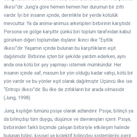
ilkesi”dir. Jung’a göre hemen hemen her durumun bir zıttı
vardır. İyi bir insanın içinde, derinlikte bir yerde kötülük
mevcuttur. Ya da anima-animus arketipleri birbirinin karşıtıdır.
Persona ve gölge karşıttır çünkü biri toplum tarafından kabul
görürken diğeri toplumdan dışlanır. İkinci ilke “Eşitlik
ilkesi”dir. Yaşamın içinde bulunan bu karşıtlıkların eşit
dağılımıdır. Birbirine içten bir şekilde yardım ederken, aynı
anda ona kötü bir şey yapmayı istemek mümkündür. Her
insanın içinde saf, masum bir yön olduğu kadar vahşi, kötü bir
yön vardır ve bu yönler eşit olarak dağılmıştır. Üçüncü ilke ise
“Entropi ilkesi”dir. Bu ilke de zıtlıkların bir arada olmasıdır
(Jung, 1998).
Jung, kişiliğin tümünü psişe olarak adlandırır. Psişe, bilinçli ya
da bilinçdışı tüm duygu, düşünce ve davranışları içerir. Psişe,
birbirinden farklı biçimde çalışan birbiriyle etkileşim halinde
bulunan bilinç, kişisel ve kolektif bilinçdışı sistemlerini içerir