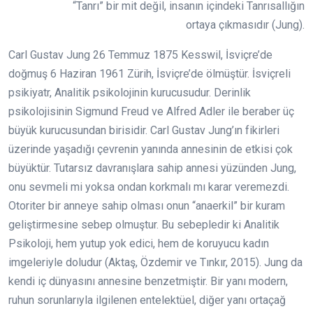
“Tanrı” bir mit değil, insanın içindeki Tanrısallığın
ortaya çıkmasıdır (Jung).
Carl Gustav Jung 26 Temmuz 1875 Kesswil, İsviçre’de
doğmuş 6 Haziran 1961 Zürih, İsviçre’de ölmüştür. İsviçreli
psikiyatr, Analitik psikolojinin kurucusudur. Derinlik
psikolojisinin Sigmund Freud ve Alfred Adler ile beraber üç
büyük kurucusundan birisidir. Carl Gustav Jung’ın fikirleri
üzerinde yaşadığı çevrenin yanında annesinin de etkisi çok
büyüktür. Tutarsız davranışlara sahip annesi yüzünden Jung,
onu sevmeli mi yoksa ondan korkmalı mı karar veremezdi.
Otoriter bir anneye sahip olması onun “anaerkil” bir kuram
geliştirmesine sebep olmuştur. Bu sebepledir ki Analitik
Psikoloji, hem yutup yok edici, hem de koruyucu kadın
imgeleriyle doludur (Aktaş, Özdemir ve Tınkır, 2015). Jung da
kendi iç dünyasını annesine benzetmiştir. Bir yanı modern,
ruhun sorunlarıyla ilgilenen entelektüel, diğer yanı ortaçağ