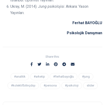
İstanbul: Optimist Yayınları.
Ukray, M. (2014).
Jung psikolojisi
. Ankara: Yason
Yayınları.
Ferhat BAYOĞLU
Psikolojik Danışman
Share this:
#analitik
#arketip
#ferhatbayoğlu
#jung
#kolektifbilinçdışı
#persona
#psikoloji
slider