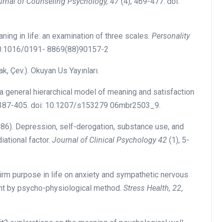
rnal of Counseling Psychology, 47
(4), 469-477. doi:
ing in life: an examination of three scales.
Personality
 10.1016/0191- 8869(88)90157-2
ak, Çev.). Okuyan Us Yayınları.
a general hierarchical model of meaning and satisfaction
 387-405. doi: 10.1207/s153279 06mbr2503_9.
986). Depression, self-derogation, substance use, and
iational factor.
Journal of Clinical Psychology 42
(1), 5-
firm purpose in life on anxiety and sympathetic nervous
nt by psycho-physiological method.
Stress Health, 22
,