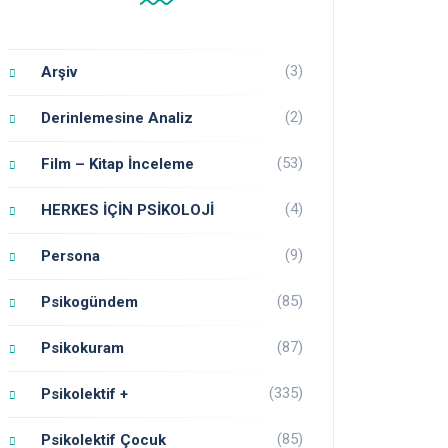
(3)
Arşiv
(2)
Derinlemesine Analiz
(53)
Film – Kitap İnceleme
(4)
HERKES İÇİN PSİKOLOJİ
(9)
Persona
(85)
Psikogündem
(87)
Psikokuram
(335)
Psikolektif +
(85)
Psikolektif Çocuk