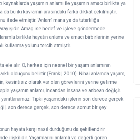
ı kaynaklarda yaşamın anlamı ile yaşamın amacı birlikte ya
da da bu iki kavramın arasındaki farka dikkat çekilmiştir.
u ifade etmiştir. ‘Anlam’ mana ya da tutarlılığa
k’ arayışıdır. Amaç ise hedef ve işleve göndermede
lanımla birlikte hayatın anlamı ve amacı birbirlerinin yerine
ı kullanma yolunu tercih etmiştir.
 ele alır. O, herkes için nesnel bir yaşam anlamının
arklı olduğunu belirtir (Frankl, 2010). Nihai anlamda yaşam,
, kesintisiz olarak var olan görevlerini yerine getirme
eple yaşamın anlamı, insandan insana ve anbean değişir.
le yanıtlanamaz. Tıpkı yaşamdaki işlerin son derece gerçek
eğil, son derece gerçek, son derece somut bir şey
un hayata karşı nasıl durduğunu da şekillendirir.
nde ilişkilidir. Yaşamlarını anlamlı ve değerli gören