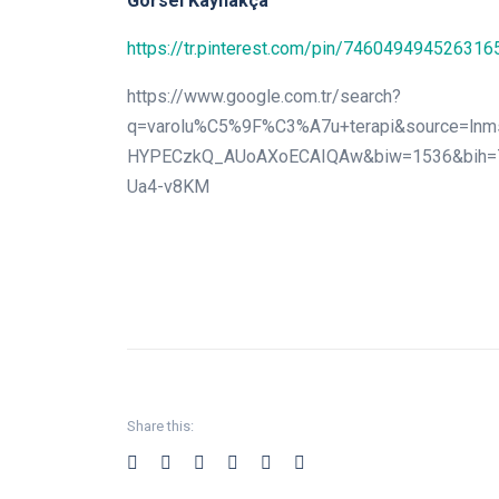
Görsel Kaynakça
https://tr.pinterest.com/pin/746049494526316
https://www.google.com.tr/search?
q=varolu%C5%9F%C3%A7u+terapi&source=ln
HYPECzkQ_AUoAXoECAIQAw&biw=1536&bih=7
Ua4-v8KM
Share this: