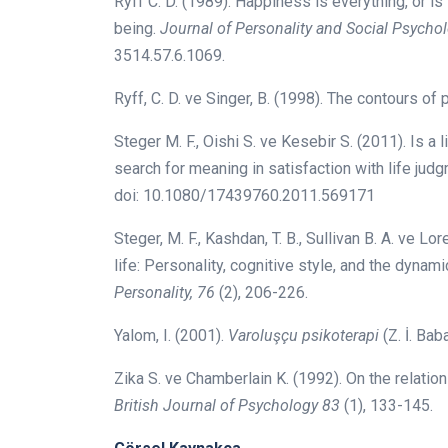
Ryff C. D. (1989). Happiness is everything, or i
being.
Journal of Personality and Social Psycho
3514.57.6.1069.
Ryff, C. D. ve Singer, B. (1998). The contours of
Steger M. F., Oishi S. ve Kesebir S. (2011). Is a
search for meaning in satisfaction with life jud
doi: 10.1080/17439760.2011.569171
Steger, M. F., Kashdan, T. B., Sullivan B. A. ve L
life: Personality, cognitive style, and the dyn
Personality, 76
(2), 206-226.
Yalom, I. (2001).
Varoluşçu psikoterapi
(Z. İ. Bab
Zika S. ve Chamberlain K. (1992). On the relatio
British Journal of Psychology 83
(1), 133-145.