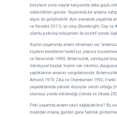
bireylerin zorlu olaylar karşısında daha güçlü ol
edebildikleri görülür. Yaşamında bir anlama sah
algısı da geliştirebilir. Aynı zamanda yaşamda a
ve Kesebir 2011), iyi-oluş (Bonebright, Clay ve
olumlu psikoloji bileşenleri ile pozitif yönde iliş
Kişinin yaşamında anlam olmaması ise “anlamsızlı
kişilerin kendilerini hedefsiz, plansız hissetme
ve Newcomb 1990). Anlamsızlık, varoluşsal boşl
Varoluşsal boşluk, kişinin can sıkıntısı, duygus
yaptıklarının amacını sorgulamasıdır. Anlamsızlık, 
Almond 1973; Zika ve Chamberlain 1992; Frankl 2
yaşadıklarında yüksek düzeyde sıkıntı olduğu (
olumsuz yönde etkilendiği (Ishida ve Okada 2006
Peki yaşamda anlamı nasıl sağlayabiliriz? Bu so
insandan insana, günden güne farklılık göstermek