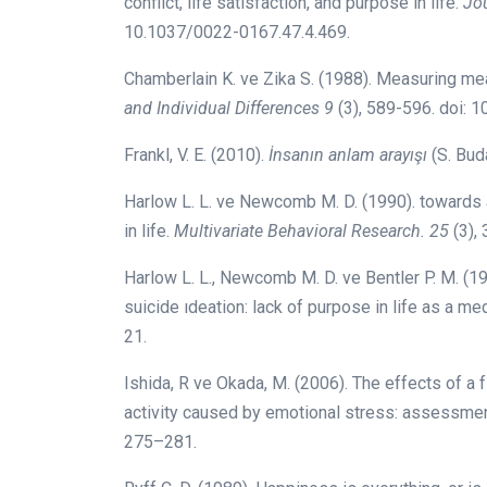
conflict, life satisfaction, and purpose in life.
Jou
10.1037/0022-0167.47.4.469.
Chamberlain K. ve Zika S. (1988). Measuring mean
and Individual Differences 9
(3), 589-596. doi:
Frankl, V. E. (2010).
İnsanın anlam arayışı
(S. Bud
Harlow L. L. ve Newcomb M. D. (1990). towards 
in life.
Multivariate Behavioral Research. 25
(3),
Harlow L. L., Newcomb M. D. ve Bentler P. M. (1
suicide ıdeation: lack of purpose in life as a med
21.
Ishida, R ve Okada, M. (2006). The effects of a 
activity caused by emotional stress: assessme
275–281.