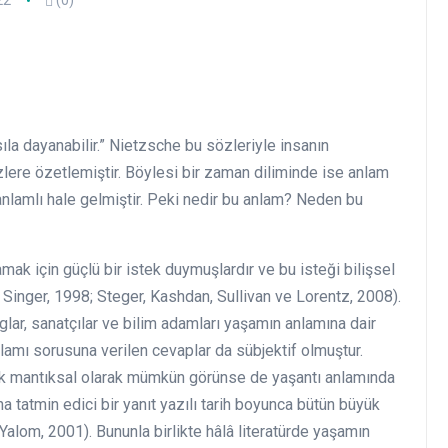
22
(0)
ıla dayanabilir.” Nietzsche bu sözleriyle insanın
ere özetlemiştir. Böylesi bir zaman diliminde ise anlam
lamlı hale gelmiştir. Peki nedir bu anlam? Neden bu
amak için güçlü bir istek duymuşlardır ve bu isteği bilişsel
e Singer, 1998; Steger, Kashdan, Sullivan ve Lorentz, 2008).
glar, sanatçılar ve bilim adamları yaşamın anlamına dair
lamı sorusuna verilen cevaplar da sübjektif olmuştur.
k mantıksal olarak mümkün görünse de yaşantı anlamında
tatmin edici bir yanıt yazılı tarih boyunca bütün büyük
Yalom, 2001). Bununla birlikte hâlâ literatürde yaşamın