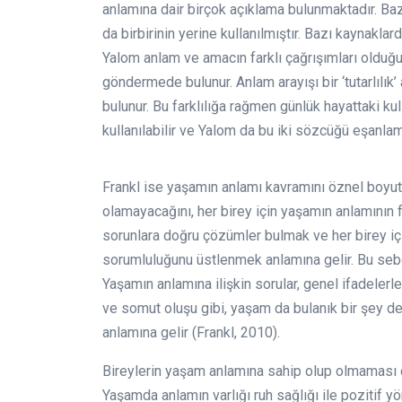
anlamına dair birçok açıklama bulunmaktadır. Baz
da birbirinin yerine kullanılmıştır. Bazı kaynaklar
Yalom anlam ve amacın farklı çağrışımları olduğun
göndermede bulunur. Anlam arayışı bir ‘tutarlılı
bulunur. Bu farklılığa rağmen günlük hayattaki kul
kullanılabilir ve Yalom da bu iki sözcüğü eşanlaml
Frankl ise yaşamın anlamı kavramını öznel boyutta
olamayacağını, her birey için yaşamın anlamının f
sorunlara doğru çözümler bulmak ve her birey için
sorumluluğunu üstlenmek anlamına gelir. Bu seb
Yaşamın anlamına ilişkin sorular, genel ifadeler
ve somut oluşu gibi, yaşam da bulanık bir şey d
anlamına gelir (Frankl, 2010).
Bireylerin yaşam anlamına sahip olup olmaması on
Yaşamda anlamın varlığı ruh sağlığı ile pozitif yö