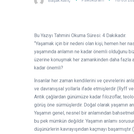
Başak Kılınç
Psikokuram
16/03/20
Bu Yazıyı Tahmini Okuma Süresi:
4
Dakikadır.
“Yaşamak için bir nedeni olan kişi, hemen her nas
yaşamında anlamın ne kadar önemli olduğunu bizl
üzerine konuşmak her zamankinden daha fazla an
kadar önemli?
İnsanlar her zaman kendilerini ve çevrelerini anl
ve davranışsal yollarla ifade etmişlerdir (Ryff v
Antik çağlardan günümüze kadar filozoflar, teolo
görüş öne sürmüşlerdir. Doğal olarak yaşamın an
Yaşamın genel, nesnel bir anlamından bahsetme
bu pek mümkün değildir. Yaşamın anlamı sorusuna 
düşünürlerin kavrayışından kaçmayı başarmıştır (