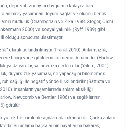
duğu, depresif, zorlayıcı duygularla kolayca baş
ip olan birey yaşamdan doyum sağlar ve olumlu benlik
nlamın mutluluk (Chamberlain ve Zika 1988; Steger, Oishi
 Ankenmann 2000) ve sosyal yakınlık (Ryff 1989) gibi
kili olduğu sonucuna ulaşılmıştır.
k” olarak adlandırılmıştır (Frankl 2010). Anlamsızlık,
leri ve hangi yöne gittiklerini bilmeme durumudur (Harlow
uk ya da varoluşsal nevroza neden olur (Yalom, 2001).
uzluk, duyarsızlık yaşaması, ne yapacağını bilememesi
ruh sağlığı ile negatif yönde ilişkilendirilir (Battista ve
010). İnsanların yaşamlarında anlam eksikliği
Harlow, Newcomb ve Bentler 1986) ve sağlıklarının
) görülür.
ruyu tek bir cümle ile açıklamak imkansızdır. Çünkü anlam
tedir. Bu anlama başkalarının hayatlarına bakarak,