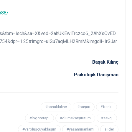
588/
ms&tbm=isch&sa=X&ved=2ahUKEwiTrczco6_2AhXsQvED
54&dpr=1.25#imgrc=uISu7aqMLH2RmM&imgdii=IrGJar
Başak Kılınç
Psikolojik Danışman
#başakkılınç
#başarı
#frankl
#logoterapi
#ölümekarşıtutum
#sevgi
#varoluşçuyaklaşım
#yaşamınanlamı
slider