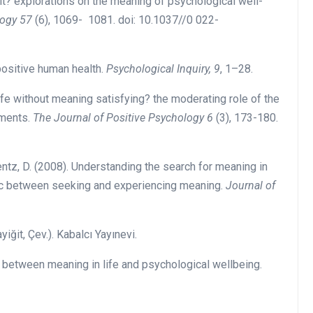
s it? explorations on the meaning of psychological well-
logy 57
(6), 1069- 1081. doi: 10.1037//0 022-
 positive human health.
Psychological Inquiry, 9
, 1–28.
 life without meaning satisfying? the moderating role of the
gments.
The Journal of Positive Psychology 6
(3), 173-180.
orentz, D. (2008). Understanding the search for meaning in
amic between seeking and experiencing meaning.
Journal of
ayiğit, Çev.). Kabalcı Yayınevi.
n between meaning in life and psychological wellbeing.