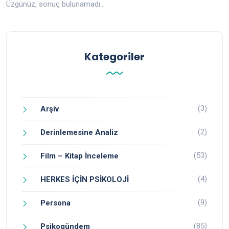
Üzgünüz, sonuç bulunamadı..
Kategoriler
(3)
Arşiv
(2)
Derinlemesine Analiz
(53)
Film – Kitap İnceleme
(4)
HERKES İÇİN PSİKOLOJİ
(9)
Persona
(85)
Psikogündem