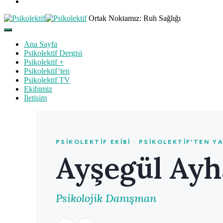
Ortak Noktamız: Ruh Sağlığı
Ana Sayfa
Psikolektif Dergisi
Psikolektif +
Psikolektif’ten
Psikolektif TV
Ekibimiz
İletişim
PSIKOLEKTIF EKIBI · PSIKOLEKTIF'TEN Y
Ayşegül Ay
Psikolojik Danışman