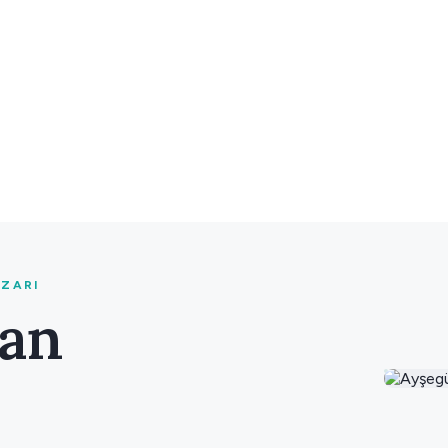
AZARI
han