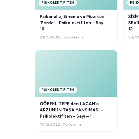
PSIKOLEKTIF'TEN
PSIK
Psikanaliz, Sinema ve Müzikte
SİSİ
‘Perde’ – Psikolektif’ten – Sayı –
SEVİN
16
12
23/06/2025 · 5 dk okuma
30/04
PSIKOLEKTIF'TEN
GÖBEKLİTEPE’den LACAN’a
ARZUNUN TAŞA YANSIMASI –
Psikolektif’ten – Sayı – 1
17/10/2022 · 7 dk okuma