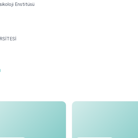
oloji Enstitüsü
RSİTESİ
m