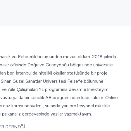
ışmanlık ve Rehberlik bölümünden mezun oldum. 2018 yılında
arbakır ofisinde Doğu ve Güneydoğu bölgesinde üniversite
an beri İstanbul'da nitelikli okullar statüsünde bir proje
 Sinan Güzel Sanatlar Üniversitesi Felsefe bölümüne
ft ve Aile Çalışmaları YL programına devam etmekteyim.
usturya'da bir senelik AB programından kabul aldım. Online
i caz korosundaydım , şu anda yarı profesyonel müzikle
ve psikanaliz çerçevesinde yazılar yazmaktayım.
LER DERNEĞİ